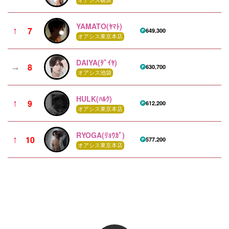
オアシス横浜
YAMATO(ﾔﾏﾄ)
7
↑
649,300
オアシス東京本店
DAIYA(ﾀﾞｲﾔ)
8
→
630,700
オアシス池袋
HULK(ﾊﾙｸ)
9
↑
612,200
オアシス東京本店
RYOGA(ﾘｮｳｶﾞ)
10
↑
577,200
オアシス東京本店