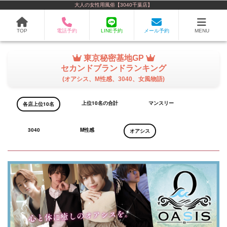
大人の女性用風俗【3040千葉店】
TOP
電話予約
LINE予約
メール予約
MENU
東京秘密基地GP
セカンドブランドランキング
(オアシス、M性感、3040、女風物語)
上位10名の合計
マンスリー
各店上位10名
3040
M性感
オアシス