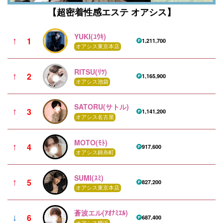
【超密着性感エステ オアシス】
YUKI(ﾕｳｷ)
1
↑
1,211,700
オアシス東京本店
RITSU(ﾘﾂ)
2
↑
1,165,900
オアシス池袋
SATORU(サトル)
3
↑
1,141,200
オアシス名古屋
MOTO(ﾓﾄ)
4
↑
917,600
オアシス錦糸町
SUMI(ｽﾐ)
5
↑
827,200
オアシス東京本店
蒼波エル(ｱｵﾅﾐｴﾙ)
6
↓
687,400