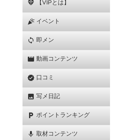
diamond
【VIPとは】
celebration
イベント
sync
即メン
movie
動画コンテンツ
verified
口コミ
image
写メ日記
local_parking
ポイントランキング
mic
取材コンテンツ