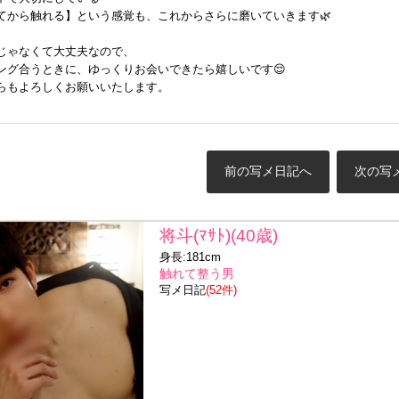
てから触れる】という感覚も、これからさらに磨いていきます🌿
じゃなくて大丈夫なので、
ング合うときに、ゆっくりお会いできたら嬉しいです😌
らもよろしくお願いいたします。
前の写メ日記へ
次の写
将斗(ﾏｻﾄ)(40歳)
身長:181cm
触れて整う男
写メ日記
(52件)