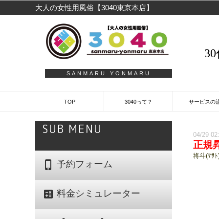
大人の女性用風俗【3040東京本店】
3
SANMARU YONMARU
TOP
3040って？
サービスの
SUB MENU
04/29 02
正規
将斗(ﾏｻﾄ)
phone_iphone
予約フォーム
calculate
料金シミュレーター