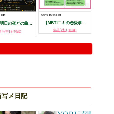
5 UP!
08/05 19:58 UP!
【MBTIニキの恋愛事…
🎧明日の夜どの曲…
将斗(ﾏｻﾄ)
(40歳)
斗(ﾏｻﾄ)
(40歳)
！
新写メ日記