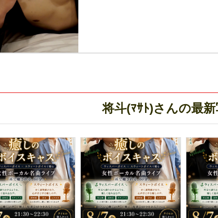
将斗(ﾏｻﾄ)さんの最