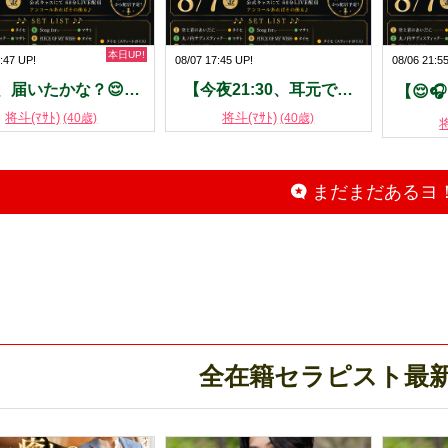
本日UP!
:47 UP!
08/07 17:45 UP!
08/06 21:5
、届いたかな？😌…
【今夜21:30、耳元で…
【😌
将斗(ﾏｻﾄ)
将斗(ﾏｻﾄ)
(40歳)
(40歳)
将
まだまだあるヨ
全在籍セラピスト最