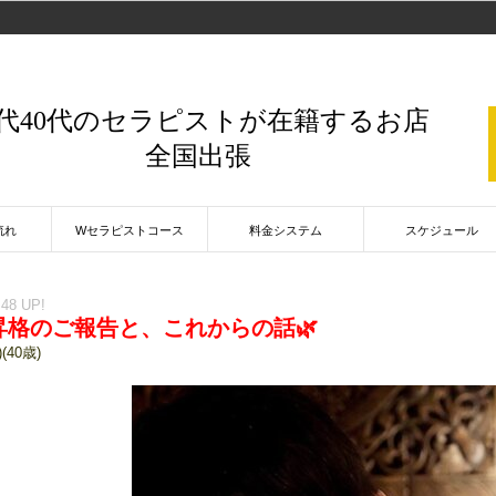
0代40代のセラピストが在籍するお店
全国出張
流れ
Wセラピストコース
料金システム
スケジュール
:48 UP!
昇格のご報告と、これからの話🌿
(40歳)