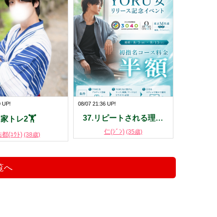
0 UP!
08/07 21:36 UP!
37.リピートされる理…
家トレ2🏋️
仁(ｼﾞﾝ)
(35歳)
都(ﾕｳﾄ)
(38歳)
覧へ