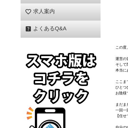
favorite_border
求人案内
help_center
よくあるQ&A
この度
運営の
そして
本当にあ
ここま
ひとつ
お陰様です
まだま
一回一
【任せ
自分の