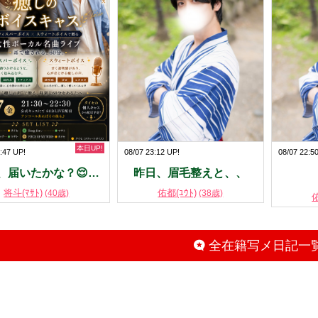
本日UP!
:47 UP!
08/07 23:12 UP!
08/07 22:5
、届いたかな？😌…
昨日、眉毛整えと、、
将斗(ﾏｻﾄ)
佑都(ﾕｳﾄ)
(40歳)
(38歳)
佑
全在籍写メ日記一