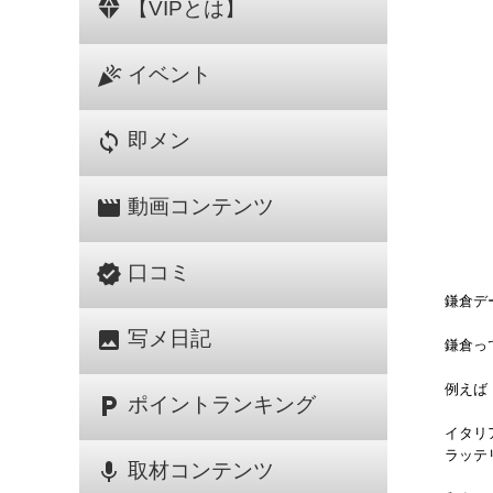
diamond
【VIPとは】
celebration
イベント
sync
即メン
movie
動画コンテンツ
verified
口コミ
鎌倉デ
image
写メ日記
鎌倉っ
例えば
local_parking
ポイントランキング
イタリ
ラッテ
mic
取材コンテンツ