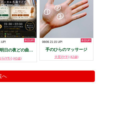
本日UP!
本日UP!
5 UP!
08/06 21:15 UP!
手のひらのマッサージ
🎧明日の夜どの曲…
大世(ﾀｲｾ)
(42歳)
斗(ﾏｻﾄ)
(40歳)
覧へ