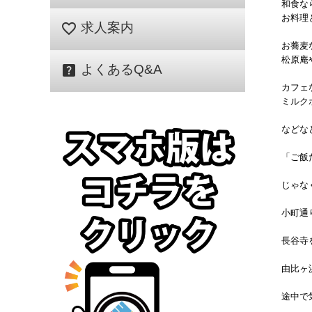
和食な
お料理
favorite_border
求人案内
お蕎麦
松原庵
help_center
よくあるQ&A
カフェ
ミルク
などなど
「ご飯
じゃな
小町通
長谷寺
由比ヶ
途中で