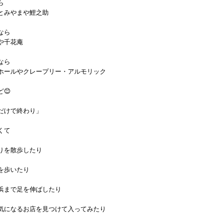
ら
とみやまや鯉之助
なら
や千花庵
なら
ホールやクレープリー・アルモリック
😊
だけで終わり」
くて
りを散歩したり
を歩いたり
浜まで足を伸ばしたり
気になるお店を見つけて入ってみたり