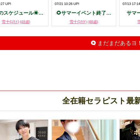
:27 UP!
07/21 10:26 UP!
07/13 17:1
のスケジュール☀…
🌻サマーイベント終了…
サマ
雪十(ﾕｷﾄ)
雪十(ﾕｷﾄ)
雪
(48歳)
(48歳)
まだまだあるヨ
全在籍セラピスト最