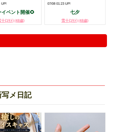
4 UP!
07/08 01:23 UP!
ーイベント開催🌻
七夕
十(ﾕｷﾄ)
雪十(ﾕｷﾄ)
(48歳)
(48歳)
！
新写メ日記