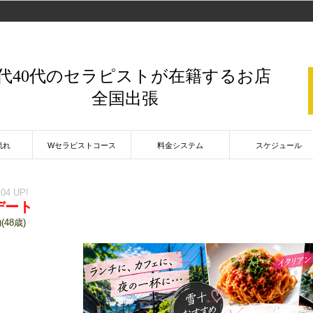
0代40代のセラピストが在籍するお店
全国出張
流れ
Wセラピストコース
料金システム
スケジュール
:04 UP!
デート
(48歳)