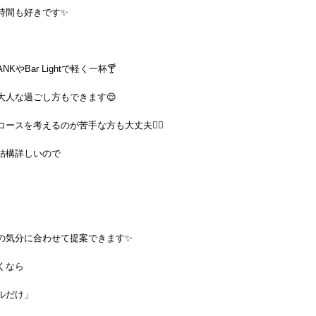
時間も好きです✨
ANKやBar Lightで軽く一杯🍸
大人な過ごし方もできます😌
ースを考えるのが苦手な方も大丈夫🙆‍♂️
結構詳しいので
の気分に合わせて提案できます✨
くなら
ルだけ」