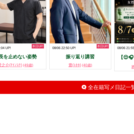
本日UP!
本日UP!
:04 UP!
08/06 22:50 UP!
08/06 21:5
長を止めない姿勢
振り返り講習
【😌
愛之介(ｱｲﾉｽｹ)
豊(ﾕﾀｶ)
(49歳)
(40歳)
将
全在籍写メ日記一