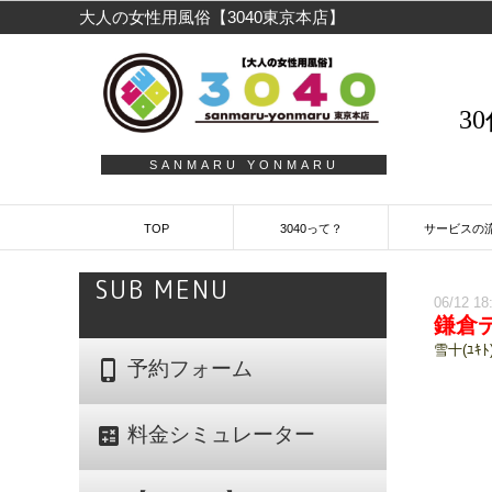
大人の女性用風俗【3040東京本店】
3
SANMARU YONMARU
TOP
3040って？
サービスの
SUB MENU
06/12 18
鎌倉
雪十(ﾕｷﾄ)
phone_iphone
予約フォーム
calculate
料金シミュレーター