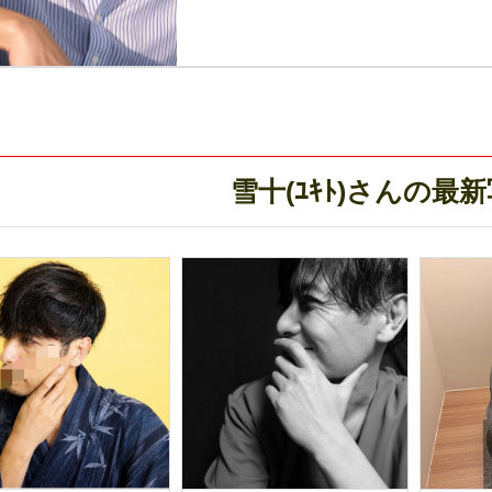
雪十(ﾕｷﾄ)さんの最