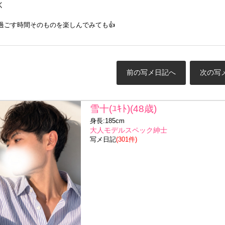
く
過ごす時間そのものを楽しんでみても👍
前の写メ日記へ
次の写
雪十(ﾕｷﾄ)(48歳)
身長:185cm
大人モデルスペック紳士
写メ日記
(301件)