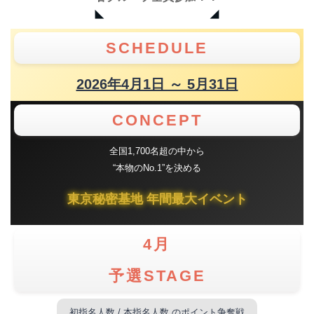
◣ ◢
SCHEDULE
2026年4月1日 ～ 5月31日
CONCEPT
全国1,700名超の中から
“本物のNo.1”を決める
東京秘密基地 年間最大イベント
4月
予選STAGE
初指名人数 / 本指名人数 のポイント争奪戦