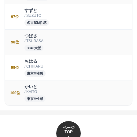
すずと
/ SUZUTO
97位
名古屋M性感
つばさ
/ TSUBASA
98位
3040大阪
ちはる
/ CHIHARU
99位
東京M性感
かいと
/ KAITO
100位
東京M性感
ページ
TOP