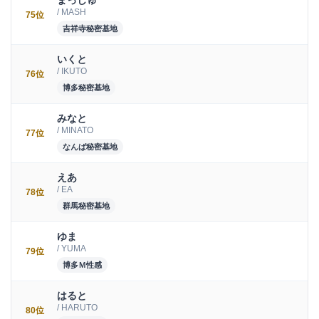
まっしゅ
/ MASH
75位
吉祥寺秘密基地
いくと
/ IKUTO
76位
博多秘密基地
みなと
/ MINATO
77位
なんば秘密基地
えあ
/ EA
78位
群馬秘密基地
ゆま
/ YUMA
79位
博多Ｍ性感
はると
/ HARUTO
80位