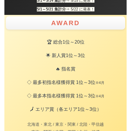
5/1～5/14 集計分
⇒ 5/15 に発表！
5/1～5/21 集計分
⇒ 5/22 に発表！
AWARD
🏆 総合1位～20位
🌟 新人賞1位～3位
🔥 指名賞
◇ 最多初指名様獲得賞 1位～3位
※4月
◇ 最多本指名様獲得賞 1位～3位
※4月
🗾 エリア賞（各エリア1位～3位）
北海道・東北 / 東京・関東 / 北陸・甲信越