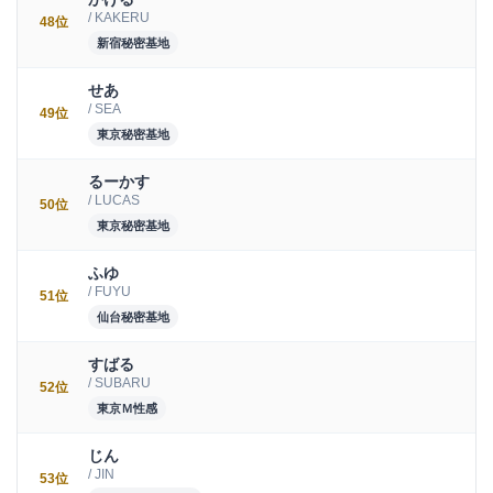
/ KAKERU
48位
新宿秘密基地
せあ
/ SEA
49位
東京秘密基地
るーかす
/ LUCAS
50位
東京秘密基地
ふゆ
/ FUYU
51位
仙台秘密基地
すばる
/ SUBARU
52位
東京Ｍ性感
じん
/ JIN
53位