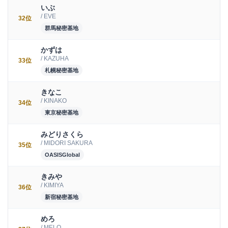
いぶ
/ EVE
32位
群馬秘密基地
かずは
/ KAZUHA
33位
札幌秘密基地
きなこ
/ KINAKO
34位
東京秘密基地
みどりさくら
/ MIDORI SAKURA
35位
OASISGlobal
きみや
/ KIMIYA
36位
新宿秘密基地
めろ
/ MELO