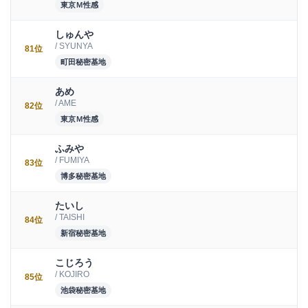
東京Ｍ性感
しゅんや
/ SYUNYA
81位
町田秘密基地
あめ
/ AME
82位
東京Ｍ性感
ふみや
/ FUMIYA
83位
博多秘密基地
たいし
/ TAISHI
84位
新宿秘密基地
こじろう
/ KOJIRO
85位
池袋秘密基地