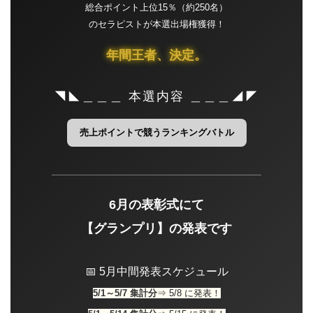
総合ポイント上位15％（約250名）
のセラピストが本選出場権獲得！
年間王者、決定。
◥◣＿＿＿ 本選内容 ＿＿＿◢◤
売上ポイントで競うランキングバトル
6月の表彰式にて
【グランプリ】の発表です
📅 5月中間発表スケジュール
5/1～5/7 集計分
⇒ 5/8 に発表！