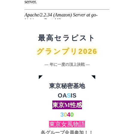
最高セラピスト
グランプリ2026
― 年に一度の頂上決戦 ―
◤ ◥
東京秘密基地
OA
S
IS
東京M性感
3
0
4
0
東京女風物語
各グループ全員参加！！