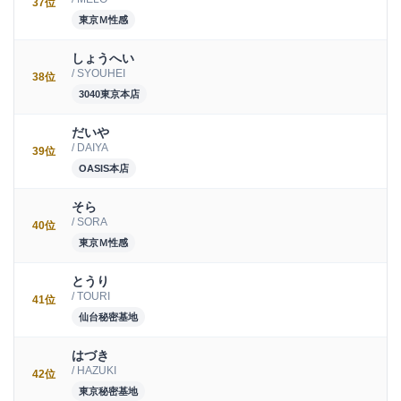
37位
東京Ｍ性感
しょうへい
/ SYOUHEI
38位
3040東京本店
だいや
/ DAIYA
39位
OASIS本店
そら
/ SORA
40位
東京Ｍ性感
とうり
/ TOURI
41位
仙台秘密基地
はづき
/ HAZUKI
42位
東京秘密基地