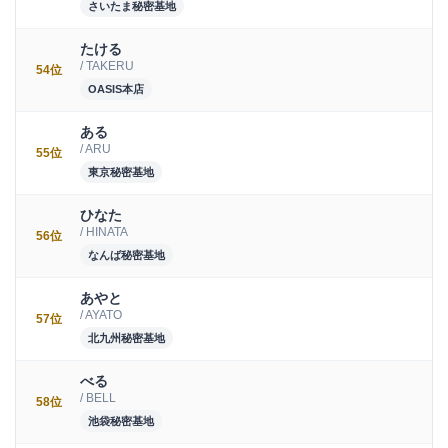
さいたま秘密基地
たける
/ TAKERU
54位
OASIS本店
ある
/ ARU
55位
東京秘密基地
ひなた
/ HINATA
56位
なんば秘密基地
あやと
/ AYATO
57位
北九州秘密基地
べる
/ BELL
58位
池袋秘密基地