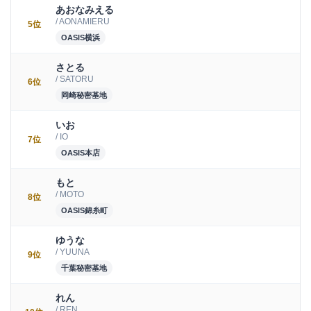
あおなみえる
/ AONAMIERU
5位
OASIS横浜
さとる
/ SATORU
6位
岡崎秘密基地
いお
/ IO
7位
OASIS本店
もと
/ MOTO
8位
OASIS錦糸町
ゆうな
/ YUUNA
9位
千葉秘密基地
れん
/ REN