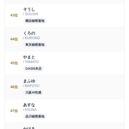
そうし
/ SOUSHI
43位
横浜秘密基地
くろの
/ KURONO
44位
東京秘密基地
やまと
/ YAMATO
45位
OASIS本店
まふゆ
/ MAFUYU
46位
大阪Ｍ性感
あすな
/ ASUNA
47位
品川秘密基地
かける