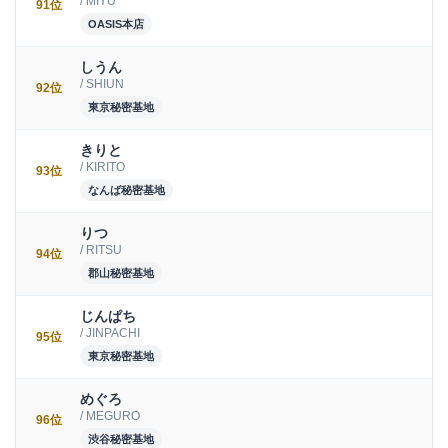
/ MIYU
91位
OASIS本店
しうん
/ SHIUN
92位
東京秘密基地
きりと
/ KIRITO
93位
なんば秘密基地
りつ
/ RITSU
94位
郡山秘密基地
じんぱち
/ JINPACHI
95位
東京秘密基地
めぐろ
/ MEGURO
96位
渋谷秘密基地