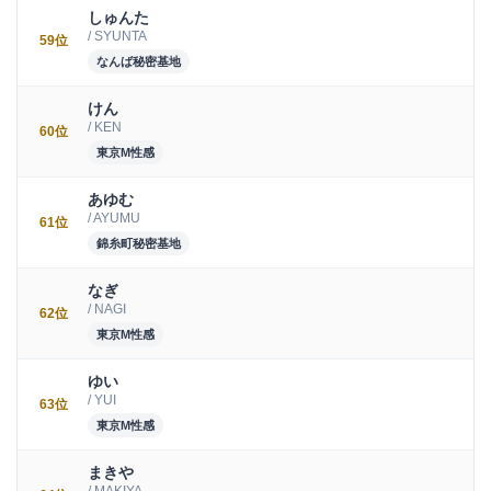
しゅんた
/ SYUNTA
59位
なんば秘密基地
けん
/ KEN
60位
東京M性感
あゆむ
/ AYUMU
61位
錦糸町秘密基地
なぎ
/ NAGI
62位
東京M性感
ゆい
/ YUI
63位
東京M性感
まきや