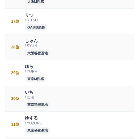
大阪M性感
りつ
/ RITSU
27位
OASIS池袋
しゅん
/ SYUN
28位
大阪秘密基地
ゆら
/ YURA
29位
東京M性感
いち
/ ICHI
30位
東京秘密基地
ゆずる
/ YUZURU
31位
東京秘密基地