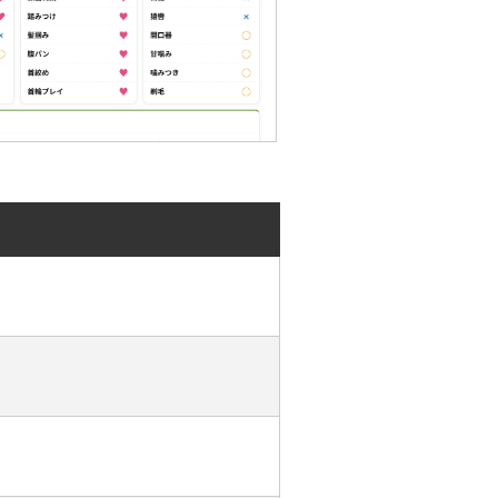
じめまして
さむ)です
ラピストがいる中