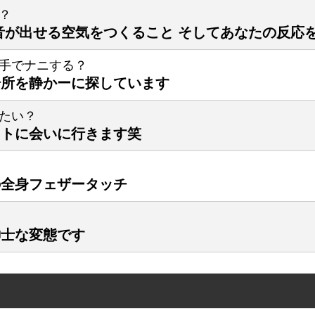
ゆるさ
と
このページ
？
笑顔
で
ありがと
音が出せる空気をつくること そしてあなたの反応
手でナニする？
場所を静かーに探しています
オープンにいける」
頑張りすぎて、ちょっと疲
かっこいい男性」
たい？
誰かに甘えたくなった時
て会った感じがしなかった」
ストに会いに行きます笑
誰にも言えない気持ちを、
手で緊張がすぐに解けた」
の全身フェザータッチ
評。
そ
ふと思い
った方が
紳士な変態です
存在でありた
いてしまう
触れ合
弁ボイス
と
言葉や空気
リップ
で
笑