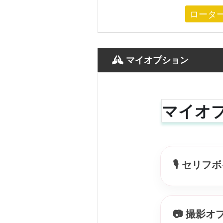
あなただけの特別な時
ロータ
初対面の
マイオプション
不安が
笑いながら
委ねてしま
マイオ
ぜひおすすめしたい
🎙 セリフ
📷 撮影オ