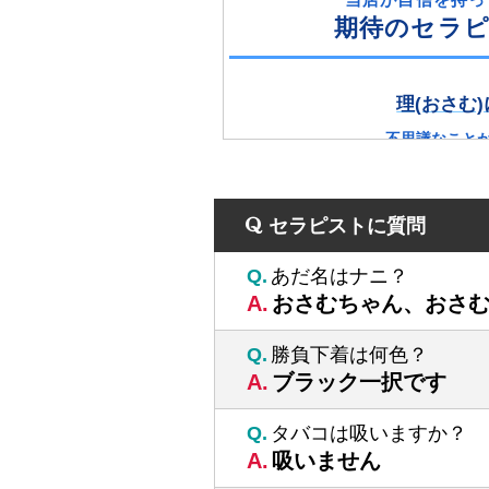
期待のセラ
理(おさむ
不思議なこと
初対面なのに
はじめ
セラピストに質問
なぜか
緊張
あだ名はナニ？
気づいたら
おさむちゃん、おさむ
気づいたら
全部話
勝負下着は何色？
ブラック一択です
182cmの端
マッチョ
タバコは吸いますか？
吸いません
近くにいるだけで