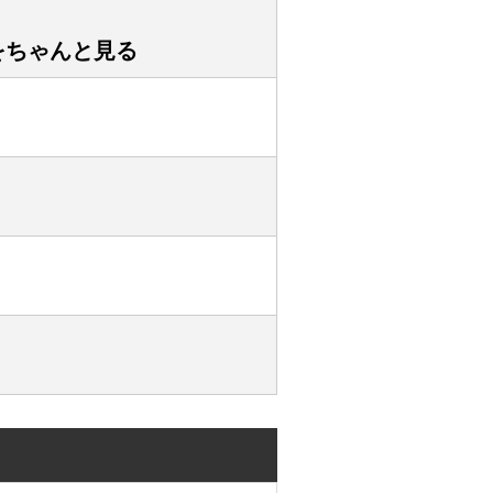
を読んでくださって
うございます。
をちゃんと見る
れた時
ただ聞いてほしい時
んな時に
出してもらえる
い
と思っています。
うだけじゃなく
も大切にしながら
わせながら