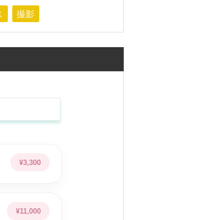
ス
撮影
もちゃんと
に向き合ってる
んな時間を
くりたいです。
へのこだわり
と筋トレの知識から
を熟知しています。
¥3,300
らスタートして
反応を見ながら
整していきます。
マッサージは
¥11,000