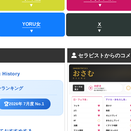
YORU女
X
セラピストからのコメ
 History
ンランキング
🏆
2026年 7月度 No.1
ておすすめする