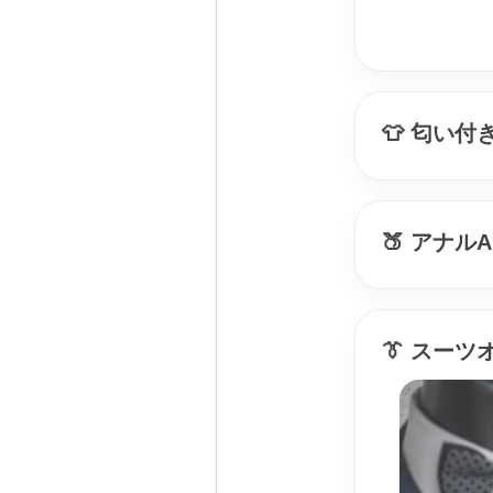
👕 匂い
🍑 アナルA
👔 スー