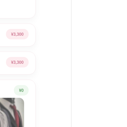
のひら全体で
込むように
流します。
チを織り交ぜながら
急をつけて
¥3,300
感じてもらえるような
を心がけています。
¥3,300
タジーマッサージ
触れ合うこと
¥0
好きです。
別な時間
にしましょう