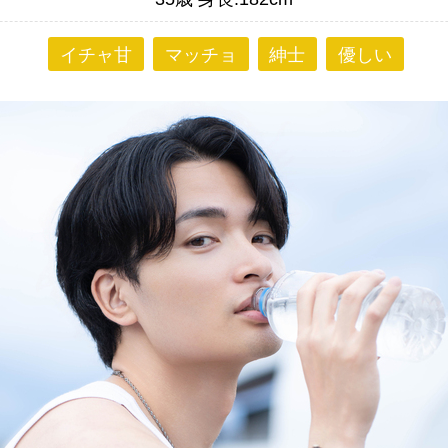
イチャ甘
マッチョ
紳士
優しい