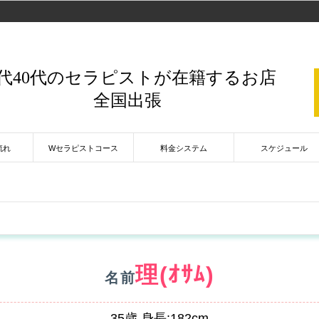
0代40代のセラピストが在籍するお店
全国出張
流れ
Wセラピストコース
料金システム
スケジュール
理(ｵｻﾑ)
名前
35歳 身長:182cm