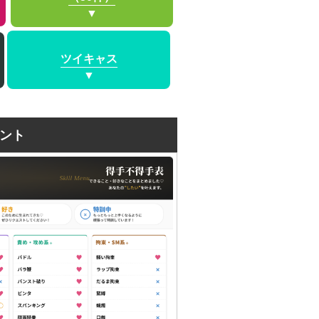
ツイキャス
ント