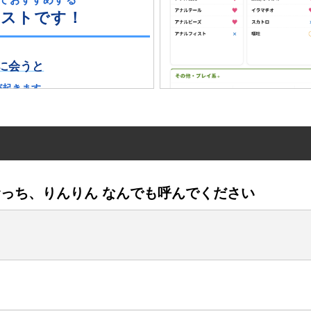
ピストです！
)に会うと
が起きます。
ましてじゃない感
がほぐれて
笑っていて
っち、りんりん なんでも呼んでください
してしまっている
は
理(お
正な顔立ちと
な体格で
安心感があるのに
数多くのセ