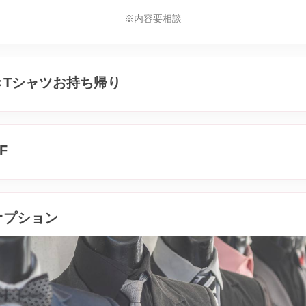
大きな手
※内容要相談
ゆっくりと包み
フェザータッ
緩
付きTシャツお持ち帰り
「もっと」と
丁寧な施術
F
そしてファン
身体が
ツオプション
大
2人だけの特