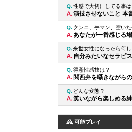
関西弁の
性感で大切にしてる事は
柔らかい
演技させないこと 本
クンニ、手マン、空いた
あなたが一番感じる
「こんな彼氏なら
「爽やかな笑顔の
来世女性になったら何し
「距離の縮め方がうまく初め
自分みたいなセラピ
「コミュニケーションが上
得意性感技は？
関西弁を囁きながら
と大好
どんな変態？
来てくださ
笑いながら楽しめる
自然と心を開
低音の関西
可能プレイ
国宝級の