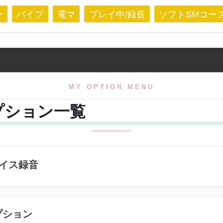
間
をお届けします。
ー
バイブ
電マ
プレイ中/録音
ソフトSMコー
で
あなただけ
そ
男性に
一緒につ
ある方
心も体も
MY OPTION MENU
いたい方
に
プション一覧
施術
セラピストです！
スポーツ経験
身体の構造
ボイス録音
軽い圧か
あなたの
丁寧に調
プション
オイル