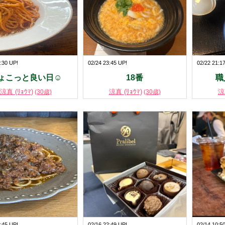
:30 UP!
02/24 23:45 UP!
02/22 21:1
ょこっと良い日☺️
18番
職
涼真 (ﾘｮｳﾏ)
涼真 (ﾘｮｳﾏ)
涼
(30歳)
(30歳)
:45 UP!
02/16 22:49 UP!
02/14 10:5