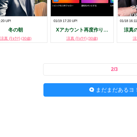
:20 UP!
01/19 17:20 UP!
01/18 16:1
冬の朝
Xアカウント再度作り…
涼真
涼真 (ﾘｮｳﾏ)
涼真 (ﾘｮｳﾏ)
涼
(30歳)
(30歳)
2/3
まだまだあるヨ