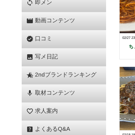
sync
即メン
movie
動画コンテンツ
verified
口コミ
02/27 23
ち
image
写メ日記
hotel_class
2ndブランドランキング
mic
取材コンテンツ
favorite_border
求人案内
help_center
よくあるQ&A
02/18 19