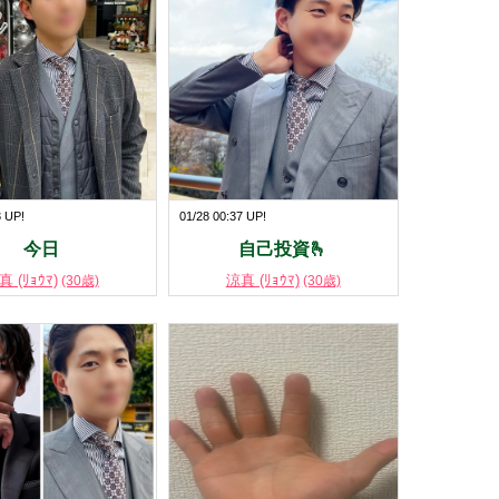
3 UP!
01/28 00:37 UP!
今日
自己投資🫰
真 (ﾘｮｳﾏ)
涼真 (ﾘｮｳﾏ)
(30歳)
(30歳)