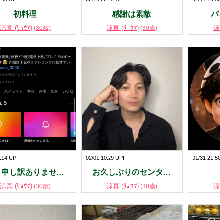
初料理
感謝は素敵
バ
涼真 (ﾘｮｳﾏ)
涼真 (ﾘｮｳﾏ)
涼
(30歳)
(30歳)
:14 UP!
02/01 10:29 UP!
01/31 21:5
々申し訳ありませ…
お久しぶりのセンタ…
涼真 (ﾘｮｳﾏ)
涼真 (ﾘｮｳﾏ)
涼
(30歳)
(30歳)