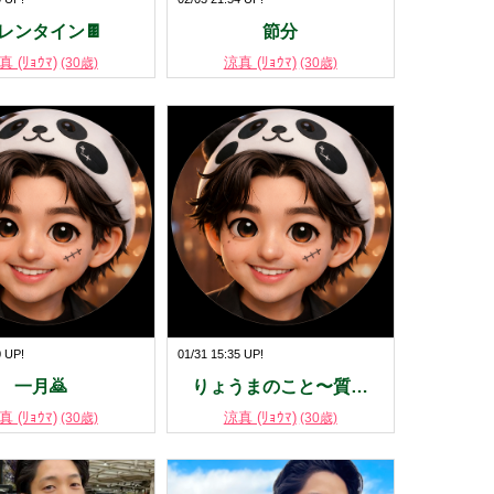
レンタイン🍫
節分
真 (ﾘｮｳﾏ)
涼真 (ﾘｮｳﾏ)
(30歳)
(30歳)
0 UP!
01/31 15:35 UP!
一月🙇
りょうまのこと〜質…
真 (ﾘｮｳﾏ)
涼真 (ﾘｮｳﾏ)
(30歳)
(30歳)