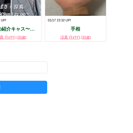
1 UP!
01/17 23:32 UP!
の紹介キャス〜…
手相
真 (ﾘｮｳﾏ)
涼真 (ﾘｮｳﾏ)
(30歳)
(30歳)
！