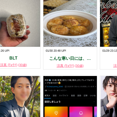
:26 UP!
01/30 20:48 UP!
01/29 23:1
BLT
こんな寒い日には、…
涼真 (ﾘｮｳﾏ)
(30歳)
涼真 (ﾘｮｳﾏ)
涼
(30歳)