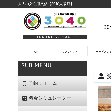
大人の女性用風俗【3040大阪店】
3
SANMARU YONMARU
TOP
3040って？
サービスの
SUB MENU
涼
phone_iphone
予約フォーム
calculate
料金シミュレーター