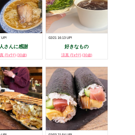
7 UP!
02/21 16:13 UP!
人さんに感謝
好きなもの
真 (ﾘｮｳﾏ)
涼真 (ﾘｮｳﾏ)
(30歳)
(30歳)
0 UP!
02/03 21:54 UP!