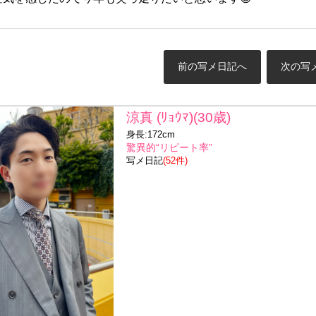
前の写メ日記へ
次の写
涼真 (ﾘｮｳﾏ)(30歳)
身長:172cm
驚異的“リピート率”
写メ日記
(52件)