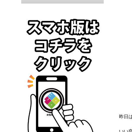
昨日
いい