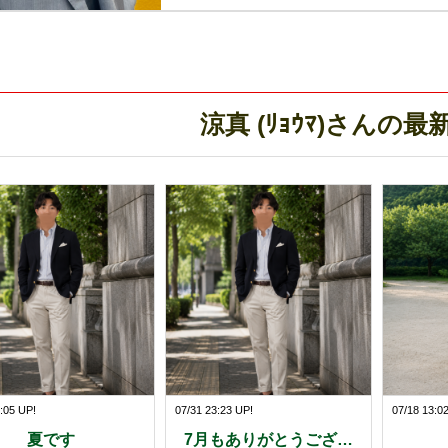
涼真 (ﾘｮｳﾏ)さんの
:05 UP!
07/31 23:23 UP!
07/18 13:0
夏です
7月もありがとうござ…