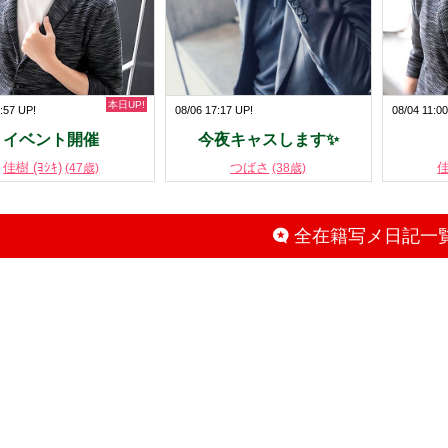
本日UP!
:57 UP!
08/06 17:17 UP!
08/04 11:0
イベント開催
今夜キャスします✨
佳樹 (ﾖｼｷ)
つばさ
佳
(47歳)
(38歳)
全在籍写メ日記一