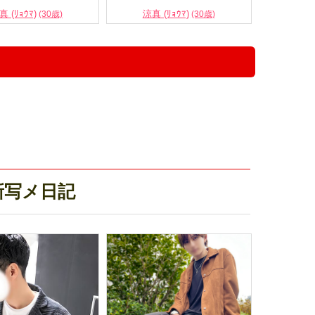
真 (ﾘｮｳﾏ)
涼真 (ﾘｮｳﾏ)
(30歳)
(30歳)
！
新写メ日記