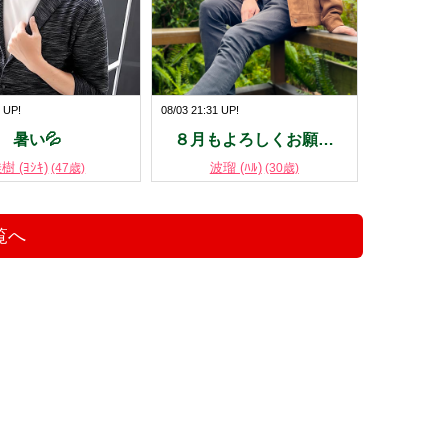
0 UP!
08/03 21:31 UP!
暑い💦
８月もよろしくお願…
樹 (ﾖｼｷ)
波瑠 (ﾊﾙ)
(47歳)
(30歳)
覧へ