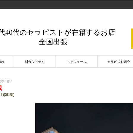
0代40代のセラピストが在籍するお店
全国出張
流れ
料金システム
スケジュール
セラピスト紹介
:22 UP!
戎
ﾏ)(30歳)