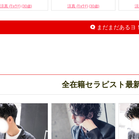
涼真 (ﾘｮｳﾏ)
涼真 (ﾘｮｳﾏ)
涼
(30歳)
(30歳)
まだまだあるヨ
全在籍セラピスト最