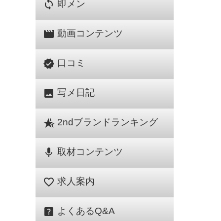
sync
即メン
movie
動画コンテンツ
verified
口コミ
image
写メ日記
hotel_class
2ndブランドランキング
mic
取材コンテンツ
favorite_border
求人案内
help_center
よくあるQ&A