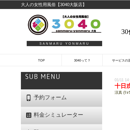
大人の女性用風俗【3040大阪店】
3
SANMARU YONMARU
TOP
3040って？
サービスの
SUB MENU
01/11 14
十日
涼真 (ﾘｮｳ
phone_iphone
予約フォーム
calculate
料金シミュレーター