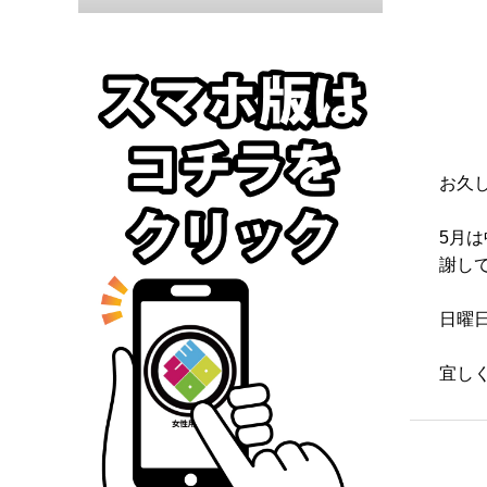
お久
5月
謝し
日曜
宜しく