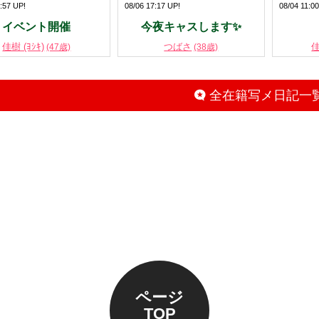
:57 UP!
08/06 17:17 UP!
08/04 11:0
イベント開催
今夜キャスします✨
佳樹 (ﾖｼｷ)
つばさ
佳
(47歳)
(38歳)
全在籍写メ日記一
ページ
TOP