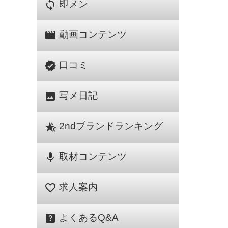
sync
即メン
movie
動画コンテンツ
verified
口コミ
image
写メ日記
hotel_class
2ndブランドランキング
mic
取材コンテンツ
favorite_border
求人案内
help_center
よくあるQ&A