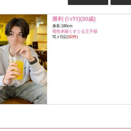
勝利 (ｼｮｳﾘ)(30歳)
身長:180cm
母性本能くすぐる王子様
写メ日記
(42件)