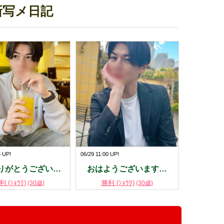
最新写メ日記
6 UP!
06/29 11:00 UP!
りがとうござい…
おはようございます…
利 (ｼｮｳﾘ)
勝利 (ｼｮｳﾘ)
(30歳)
(30歳)
！