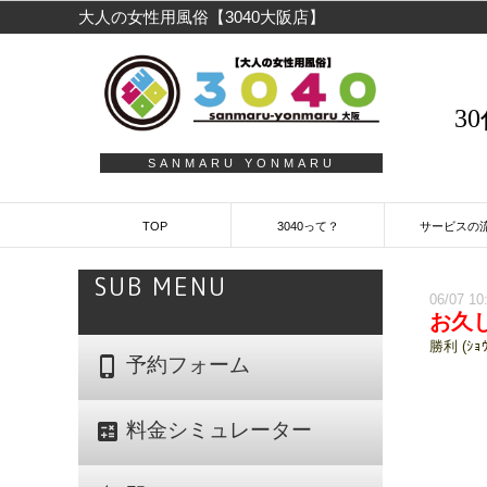
大人の女性用風俗【3040大阪店】
3
SANMARU YONMARU
TOP
3040って？
サービスの
SUB MENU
06/07 10
お久
勝利 (ｼｮｳ
phone_iphone
予約フォーム
calculate
料金シミュレーター