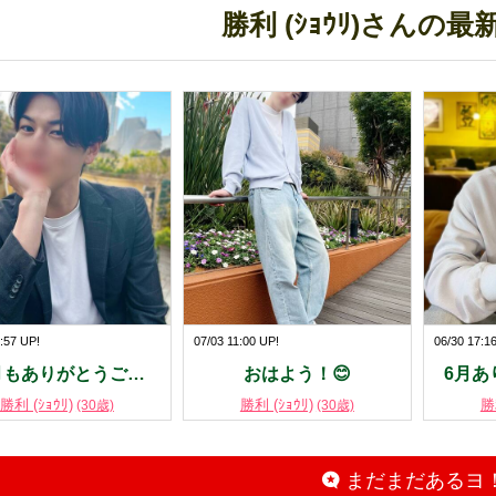
勝利 (ｼｮｳﾘ)さんの
:57 UP!
07/03 11:00 UP!
06/30 17:1
月もありがとうご…
おはよう！😊
6月あ
勝利 (ｼｮｳﾘ)
勝利 (ｼｮｳﾘ)
勝
(30歳)
(30歳)
まだまだあるヨ