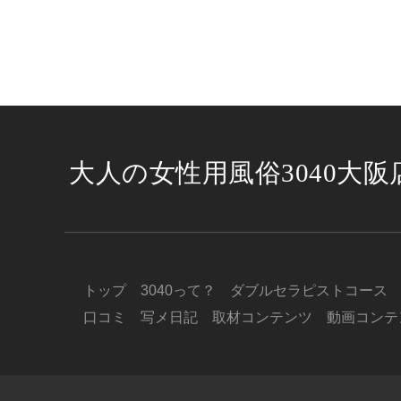
大人の女性用風俗3040大阪
トップ
3040って？
ダブルセラピストコース
口コミ
写メ日記
取材コンテンツ
動画コンテ