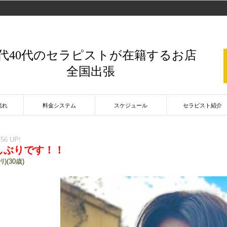
0代40代のセラピストが在籍するお店
全国出張
流れ
料金システム
スケジュール
セラピスト紹介
:56 UP!
しぶりです！！
ﾘ)(30歳)