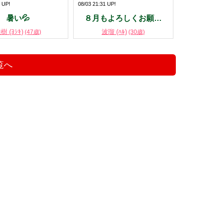
0 UP!
08/03 21:31 UP!
暑い💦
８月もよろしくお願…
樹 (ﾖｼｷ)
波瑠 (ﾊﾙ)
(47歳)
(30歳)
覧へ