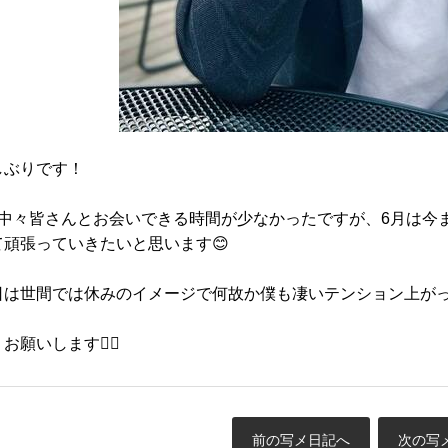
しぶりです！
は中々皆さんとお会いできる時間が少なかったですが、6月は今
て頑張っていきたいと思います😊
日は世間では休みのイメージで何故か僕も凄いテンション上がって
お願いします🙇‍♂️
前の写メ日記へ
次の写