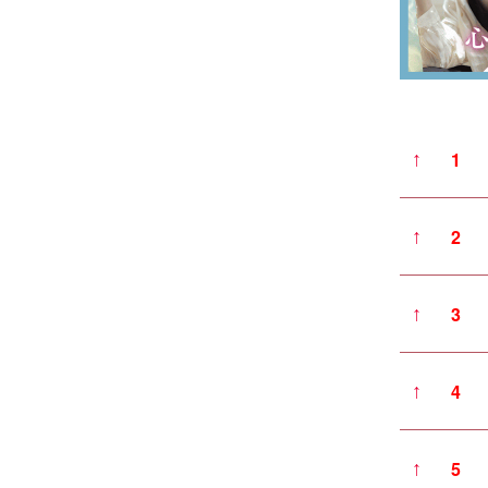
1
↑
2
↑
3
↑
4
↑
5
↑