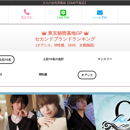
大人の女性用風俗【3040千葉店】
電話予約
LINE予約
メール予約
東京秘密基地GP
セカンドブランドランキング
(オアシス、M性感、3040、女風物語)
上位10名の合計
マンスリー
上位10名
40
M性感
オアシス