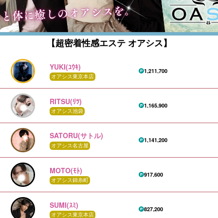
【超密着性感エステ オアシス】
YUKI(ﾕｳｷ)
1,211,700
オアシス東京本店
RITSU(ﾘﾂ)
1,165,900
オアシス池袋
SATORU(サトル)
1,141,200
オアシス名古屋
MOTO(ﾓﾄ)
917,600
オアシス錦糸町
SUMI(ｽﾐ)
827,200
オアシス東京本店