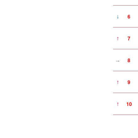
6
↓
7
↑
8
→
9
↑
10
↑