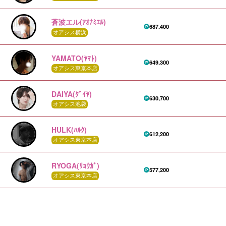
蒼波エル(ｱｵﾅﾐｴﾙ)
687,400
オアシス横浜
YAMATO(ﾔﾏﾄ)
649,300
オアシス東京本店
DAIYA(ﾀﾞｲﾔ)
630,700
オアシス池袋
HULK(ﾊﾙｸ)
612,200
オアシス東京本店
RYOGA(ﾘｮｳｶﾞ)
577,200
オアシス東京本店