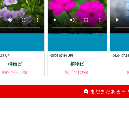
:37 UP!
08/05 07:54 UP!
08/04 07:5
植物ピ
植物ピ
純(ｼﾞｭﾝ)
純(ｼﾞｭﾝ)
(35歳)
(35歳)
まだまだあるヨ