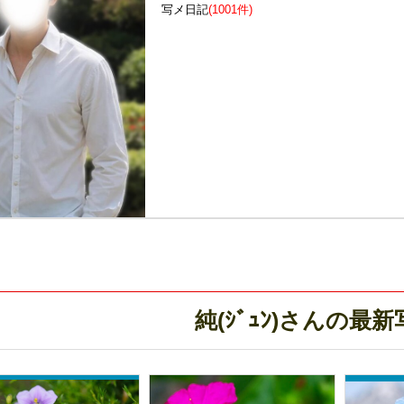
写メ日記
(1001件)
純(ｼﾞｭﾝ)さんの最