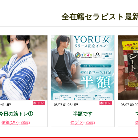
全在籍セラピスト最
本日UP!
本日UP!
:41 UP!
08/07 01:23 UP!
08/07 00:2
今日の筋トレ①
半額です
佑都(ﾕｳﾄ)
仁(ｼﾞﾝ)
碧
(38歳)
(35歳)