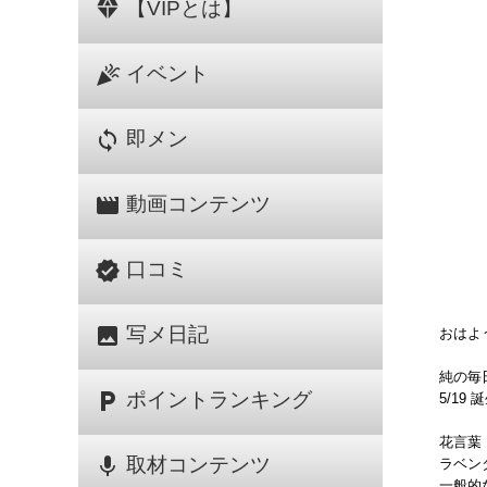
diamond
【VIPとは】
celebration
イベント
sync
即メン
movie
動画コンテンツ
verified
口コミ
image
写メ日記
おはよ
純の毎日
local_parking
ポイントランキング
5/1
花言葉
mic
取材コンテンツ
ラベン
一般的