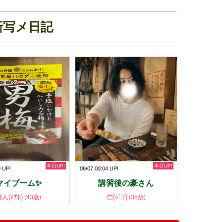
新写メ日記
本日UP!
本日UP!
9 UP!
08/07 00:04 UP!
マイブーム✨
講習後の豪さん
人(ｱｵﾄ)
仁(ｼﾞﾝ)
(43歳)
(35歳)