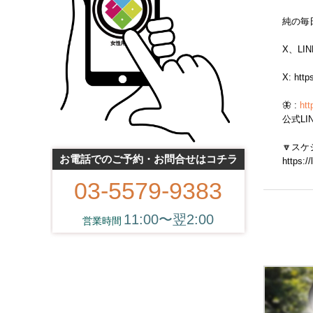
純の
X、L
X: htt
🦋 :
htt
公式LIN
🔽ス
お電話でのご予約・お問合せはコチラ
https:/
03-5579-9383
11:00〜翌2:00