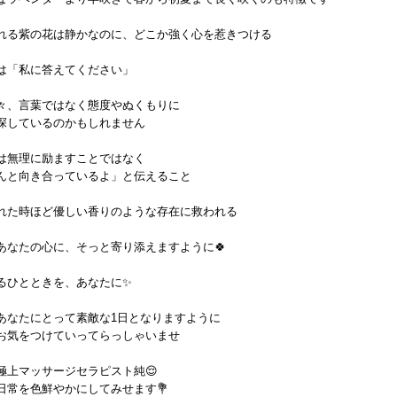
れる紫の花は静かなのに、どこか強く心を惹きつける
は「私に答えてください」
々、言葉ではなく態度やぬくもりに
探しているのかもしれません
は無理に励ますことではなく
んと向き合っているよ」と伝えること
れた時ほど優しい香りのような存在に救われる
あなたの心に、そっと寄り添えますように🍀
るひとときを、あなたに✨
あなたにとって素敵な1日となりますように
お気をつけていってらっしゃいませ
極上マッサージセラピスト純😌
日常を色鮮やかにしてみせます💐