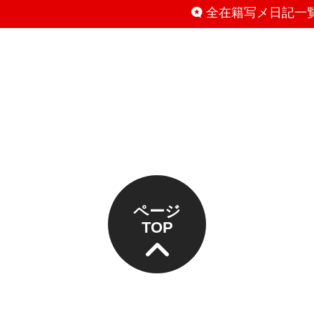
全在籍写メ日記一
ページ
TOP