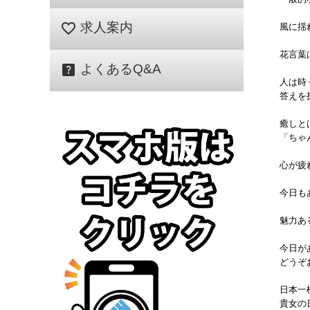
favorite_border
求人案内
風に揺
花言葉
help_center
よくあるQ&A
人は時
答えを
癒しと
「ちゃ
心が疲
今日も
魅力あ
今日が
どうぞ
日本一
貴女の