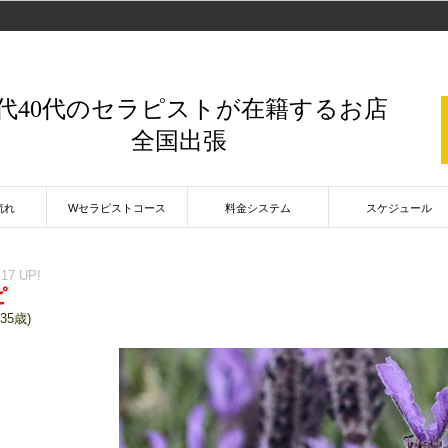
0代40代のセラピストが在籍するお店
全国出張
流れ
Wセラピストコース
料金システム
スケジュール
:17 UP!
ピ
(35歳)