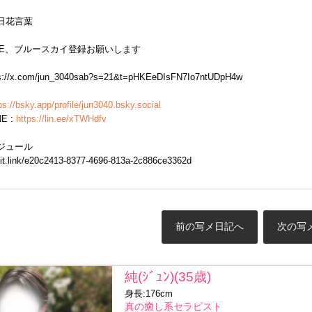
毎日花言葉
INE、ブルースカイ登録お願いします
ps://x.com/jun_3040sab?s=21&t=pHKEeDIsFN7Io7ntUDpH4w
ps://bsky.app/profile/jun3040.bsky.social
E :
https://lin.ee/xTWHdfv
ケジュール
/lit.link/e20c2413-8377-4696-813a-2c886ce3362d
前の写メ日記へ
次の写
純(ｼﾞｭﾝ)(35歳)
身長:176cm
真の癒し系セラピスト