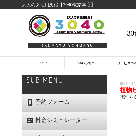
大人の女性用風俗【3040東京本店】
3
SANMARU YONMARU
TOP
3040って？
サービスの
SUB MENU
05/19 07
植物
純(ｼﾞｭﾝ)
phone_iphone
予約フォーム
calculate
料金シミュレーター