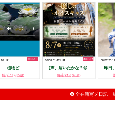
本日UP!
本日UP!
:10 UP!
08/08 01:47 UP!
08/07 23:1
植物ピ
【声、届いたかな？😌…
昨日
純(ｼﾞｭﾝ)
将斗(ﾏｻﾄ)
佑
(35歳)
(40歳)
全在籍写メ日記一