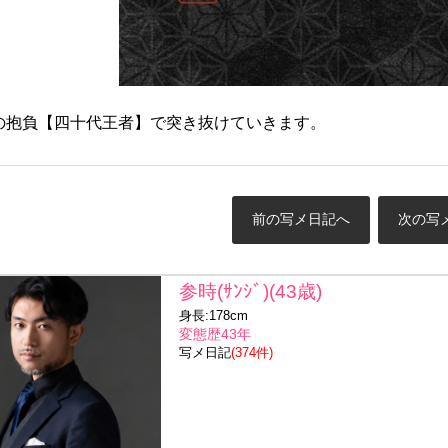
歳の抱負【四十代王者】で突き抜けていきます。
前の写メ日記へ
次の写
参時(ｻﾝｼﾞ)(43歳)
身長:178cm
変態歴43年
写メ日記
(374件)