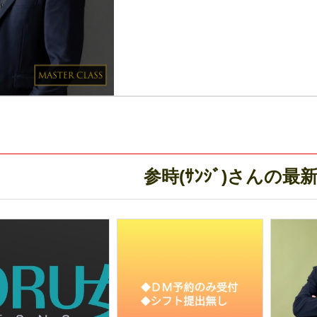
参時(ｻﾝｼﾞ)さんの