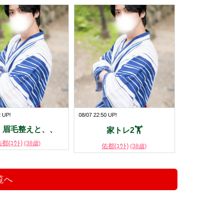
2 UP!
08/07 22:50 UP!
、眉毛整えと、、
家トレ2🏋️
都(ﾕｳﾄ)
(38歳)
佑都(ﾕｳﾄ)
(38歳)
覧へ