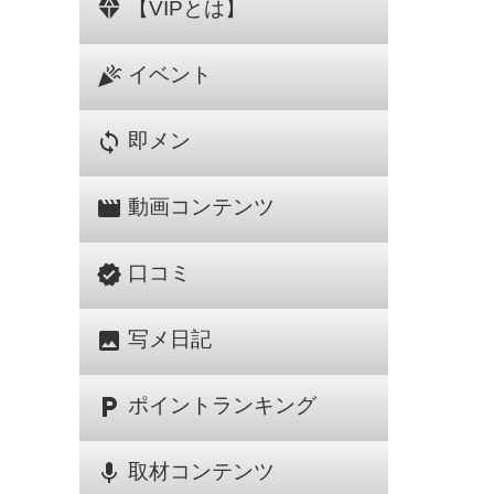
diamond
【VIPとは】
celebration
イベント
sync
即メン
movie
動画コンテンツ
verified
口コミ
image
写メ日記
local_parking
ポイントランキング
mic
取材コンテンツ