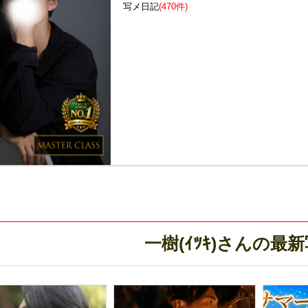
写メ日記
(470件)
一樹(ｲﾂｷ)さんの最