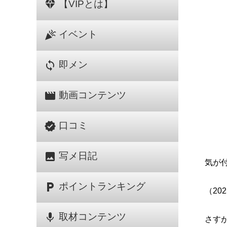
diamond
【VIPとは】
celebration
イベント
sync
即メン
movie
動画コンテンツ
verified
口コミ
image
写メ日記
気が
local_parking
ポイントランキング
（20
mic
取材コンテンツ
さす