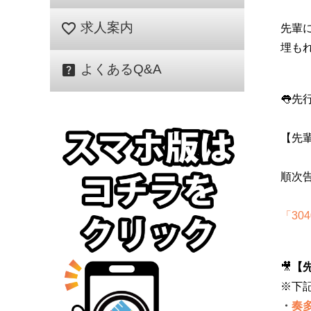
favorite_border
求人案内
先輩
埋も
help_center
よくあるQ&A
👅先
【先
順次
「30
🎥
【
※下
・
奏