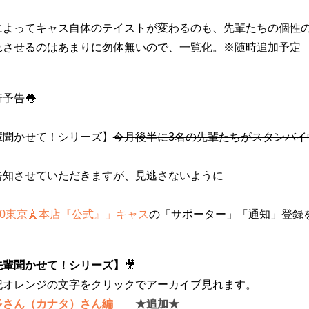
によってキャス自体のテイストが変わるのも、先輩たちの個性
れさせるのはあまりに勿体無いので、一覧化。※随時追加予定
行予告👅
輩聞かせて！シリーズ】
今月後半に3名の先輩たちがスタンバイ
告知させていただきますが、見逃さないように
40東京🗼本店『公式』」キャス
の
「サポーター」「通知」登録を
先輩聞かせて！シリーズ】
🎥
記オレンジの文字をクリックでアーカイブ見れます。
多さん（カナタ）さん編
　　★追加★