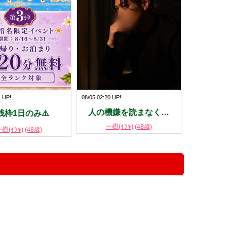
1 UP!
08/05 02:20 UP!
人の機嫌を読まなく…
️残枠1日のみ⚠️
一樹(ｲﾂｷ)
(48歳)
樹(ｲﾂｷ)
(48歳)
！