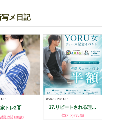
新写メ日記
0 UP!
08/07 21:36 UP!
37.リピートされる理…
家トレ2🏋️
仁(ｼﾞﾝ)
(35歳)
都(ﾕｳﾄ)
(38歳)