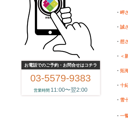
・
岬
・
誠
・
想
・
＜
お電話でのご予約・お問合せはコチラ
・
拓
03-5579-9383
・
十
11:00〜翌2:00
・
雪
・
一