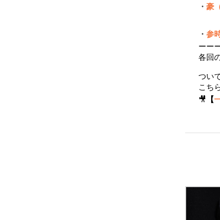
・
豪
・
参
ーー
各回
つい
こち
🎥
【