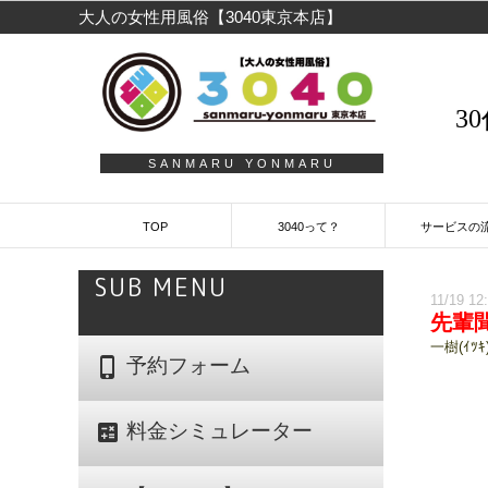
大人の女性用風俗【3040東京本店】
3
SANMARU YONMARU
TOP
3040って？
サービスの
SUB MENU
11/19 12
先輩
一樹(ｲﾂｷ)
phone_iphone
予約フォーム
calculate
料金シミュレーター