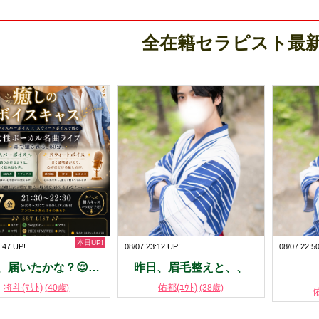
全在籍セラピスト最
本日UP!
:47 UP!
08/07 23:12 UP!
08/07 22:5
、届いたかな？😌…
昨日、眉毛整えと、、
将斗(ﾏｻﾄ)
佑都(ﾕｳﾄ)
(40歳)
(38歳)
佑