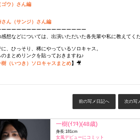
（ゴウ）さん編
時さん（サンジ）さん編
ーーーーーーーーーーーーーーーーーー
の感想などについては、出演いただいた各先輩や私に教えてく
でに、ひっそり、稀にやっているソロキャス。
らのまとめリンクを貼っておきますね♪
一樹（いつき）ソロキャスまとめ
】
🎥
前の写メ日記へ
次の写
一樹(ｲﾂｷ)(48歳)
身長:181cm
女風デビューにコミット