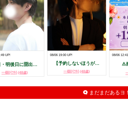
:49 UP!
08/06 19:00 UP!
08/06 12:4
【予約しないほうが…
⚠
日・明後日に🈳出…
一樹(ｲﾂｷ)
(48歳)
一樹(ｲﾂｷ)
(48歳)
一
まだまだあるヨ