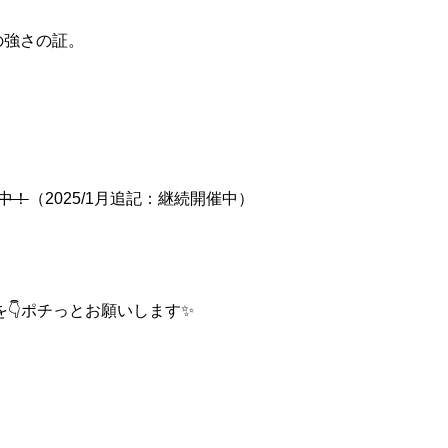
の強さの証。
中！
（2025/1月追記：継続開催中）
👇ポチっとお願いします✨