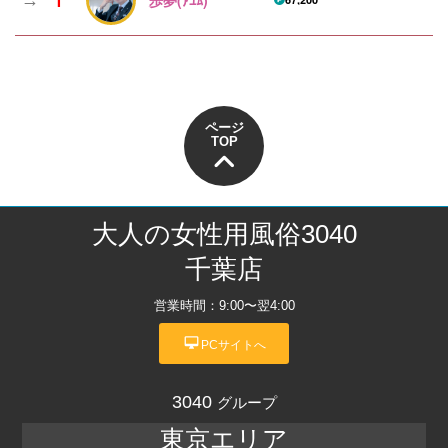
1
ページ
TOP
大人の女性用風俗3040
千葉店
営業時間：9:00〜翌4:00
desktop_mac
PCサイトへ
3040
グループ
東京エリア