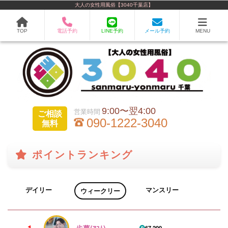
大人の女性用風俗【3040千葉店】
TOP
電話予約
LINE予約
メール予約
MENU
9:00〜翌4:00
ご相談
090-1222-3040
無料
ポイントランキング
デイリー
マンスリー
ウィークリー
→
歩夢(ｱﾕﾑ)
67,200