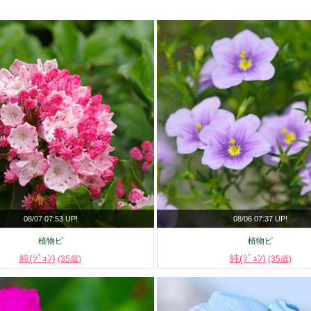
08/07 07:53 UP!
08/06 07:37 UP!
植物ピ
植物ピ
純(ｼﾞｭﾝ)
純(ｼﾞｭﾝ)
(35歳)
(35歳)