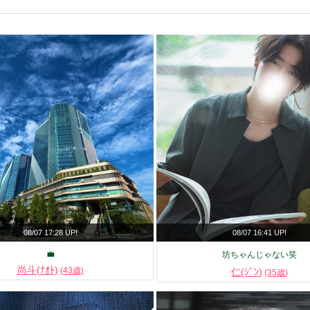
08/07 17:28 UP!
08/07 16:41 UP!
💼
坊ちゃんじゃない笑
尚斗(ﾅｵﾄ)
(43歳)
仁(ｼﾞﾝ)
(35歳)