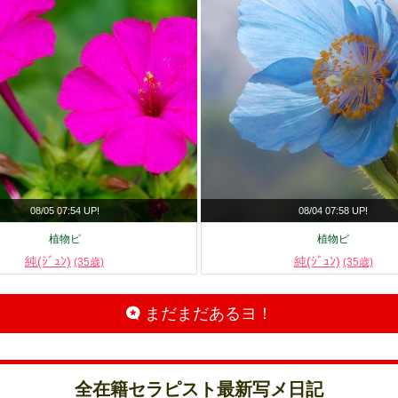
08/05 07:54 UP!
08/04 07:58 UP!
植物ピ
植物ピ
純(ｼﾞｭﾝ)
純(ｼﾞｭﾝ)
(35歳)
(35歳)
まだまだあるヨ！
全在籍セラピスト最新写メ日記