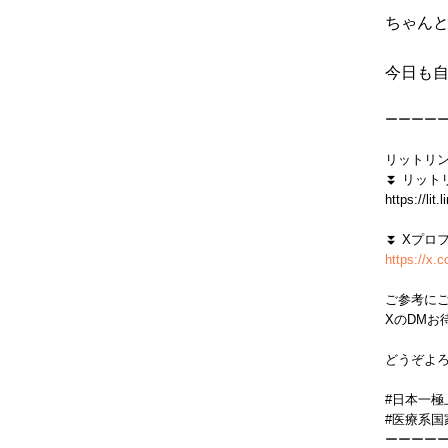
ちゃんと
今日も自
ーーーー
リットリ
⏬ リット
https://li
⏬ Xプロ
https://x
ご参考にご
XのDMお
どうぞよろ
#日本一
#医療系国
ーーーー