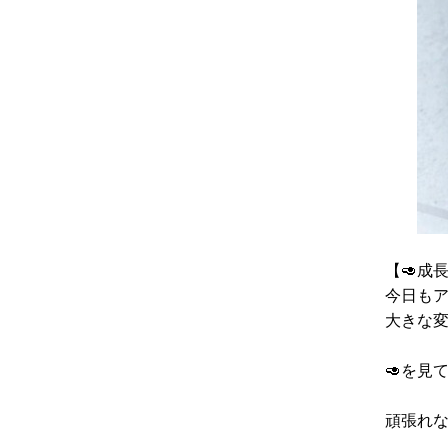
【🥑成
今日もア
大きな
🥑を見
頑張れ