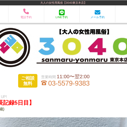
大人の女性用風俗【3040東京本店】
電話予約
LINE予約
メール予約
11:00〜翌2:00
ご相談
03-5579-9383
無料
0 UP!
成長記録5日目】
5歳)