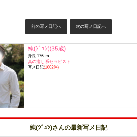
前の写メ日記へ
次の写メ日記へ
純(ｼﾞｭﾝ)(35歳)
身長:176cm
真の癒し系セラピスト
写メ日記
(1002件)
純(ｼﾞｭﾝ)さんの最新写メ日記