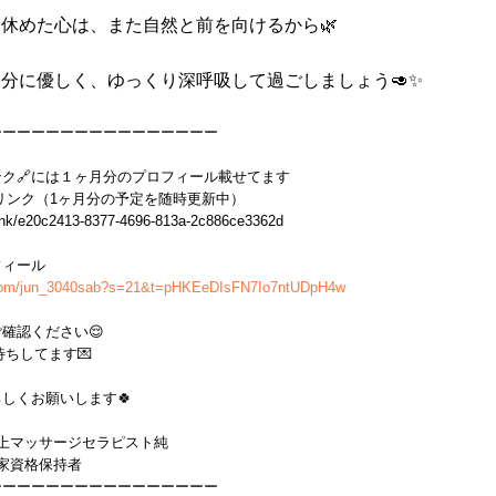
休めた心は、また自然と前を向けるから🌿
分に優しく、ゆっくり深呼吸して過ごしましょう🥑✨
ーーーーーーーーーーーーーーーー
ンク🔗には１ヶ月分のプロフィール載せてます
リンク（1ヶ月分の予定を随時更新中）
t.link/e20c2413-8377-4696-813a-2c886ce3362d
フィール
.com/jun_3040sab?s=21&t=pHKEeDIsFN7Io7ntUDpH4w
確認ください😌
待ちしてます💌
しくお願いします🍀
極上マッサージセラピスト純
家資格保持者
ーーーーーーーーーーーーーーーー