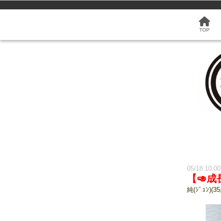
TOP
05/18 10:0
【🥑
純(ｼﾞｭﾝ)(3