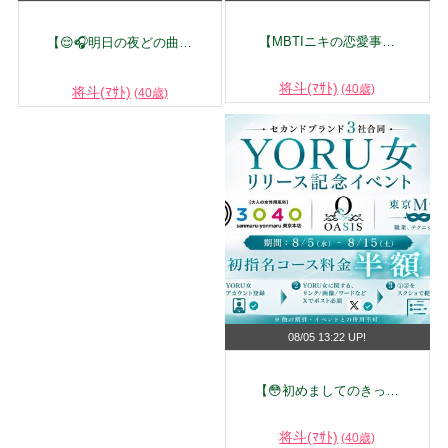
【MBTIニキの恋愛事…
【😌🎧明日の夜どの曲…
将斗(ﾏｻﾄ)
(40歳)
将斗(ﾏｻﾄ)
(40歳)
08/05 13:22 UP!
【😳初めましてのきっ…
将斗(ﾏｻﾄ)
(40歳)