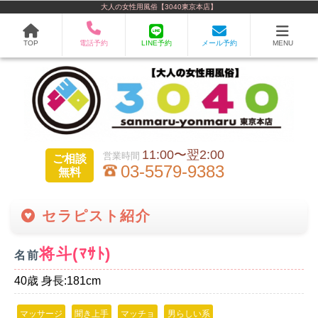
大人の女性用風俗【3040東京本店】
TOP
電話予約
LINE予約
メール予約
MENU
11:00〜翌2:00
ご相談
03-5579-9383
無料
セラピスト紹介
将斗(ﾏｻﾄ)
名前
40歳 身長:181cm
マッサージ
聞き上手
マッチョ
男らしい系