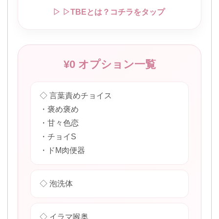
▷ ▷TBEとは？コチラをタップ
¥0 オプション一覧
◇ 言葉責めチョイス
・褒め褒め
・甘々色恋
・チョイS
・ドM肉便器
◇ 泡洗体
◇ イラマ喉奥