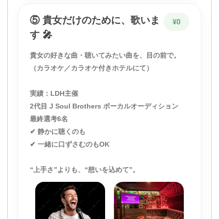
⑤ 貴女だけのために、歌いま
¥0
す 🎤
貴女の好きな曲・聴いてみたい曲を、目の前で。
（カラオケ／カラオケ付きホテルにて）
実績：LDH主催
2代目 J Soul Brothers ボーカルオーディション
最終選考6名
✔ 静かに聴くのも
✔ 一緒に口ずさむのもOK
“上手さ”よりも、“想いを込めて”。