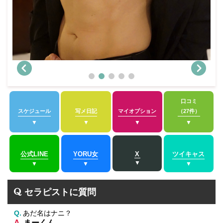
口コミ
スケジュール
写メ日記
マイオプション
（27件）
公式LINE
YORU女
ツイキャス
X
セラピストに質問
あだ名はナニ？
まーくん