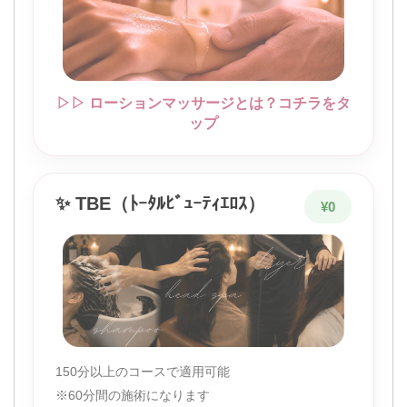
▷▷ ローションマッサージとは？コチラをタ
ップ
✨ TBE（ﾄｰﾀﾙﾋﾞｭｰﾃｨｴﾛｽ）
¥0
150分以上のコースで適用可能
※60分間の施術になります