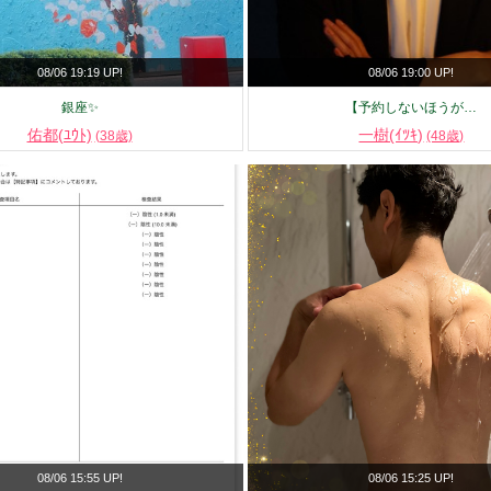
08/06 19:19 UP!
08/06 19:00 UP!
銀座✨
【予約しないほうが…
佑都(ﾕｳﾄ)
一樹(ｲﾂｷ)
(38歳)
(48歳)
08/06 15:55 UP!
08/06 15:25 UP!