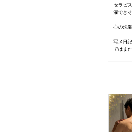
セラピ
濯でき
心の洗
写メ日
ではま