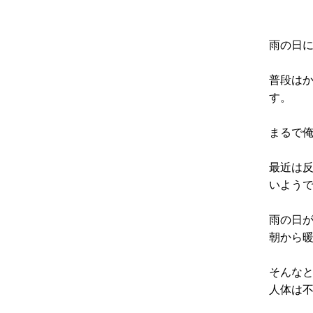
雨の日
普段は
す。
まるで
最近は
いよう
雨の日
朝から
そんな
人体は