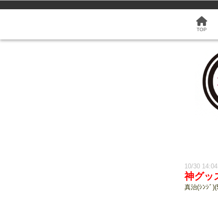
TOP
10/30 14:0
神グッ
真治(ｼﾝｼﾞ)(