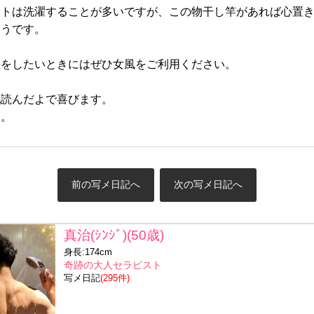
ストは洗濯することが多いですが、この物干し竿があれば心置
そうです。
濯をしたいときにはぜひ女風をご利用ください。
記読んだよで喜びます。
た。
前の写メ日記へ
次の写メ日記へ
真治(ｼﾝｼﾞ)(50歳)
身長:174cm
奇跡の大人セラピスト
写メ日記
(295件)