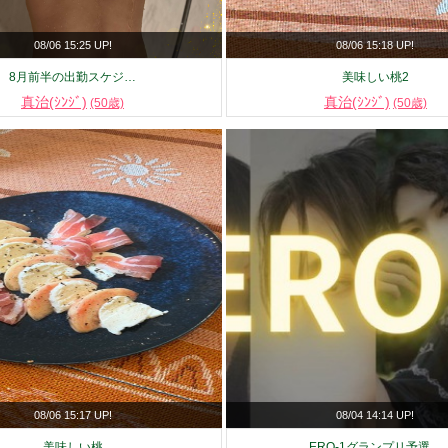
08/06 15:25 UP!
08/06 15:18 UP!
8月前半の出勤スケジ…
美味しい桃2
真治(ｼﾝｼﾞ)
真治(ｼﾝｼﾞ)
(50歳)
(50歳)
08/06 15:17 UP!
08/04 14:14 UP!
美味しい桃
ERO-1グランプリ予選…