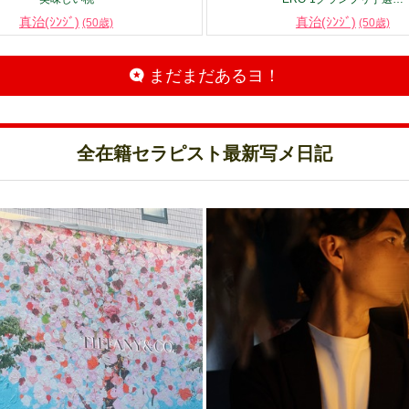
真治(ｼﾝｼﾞ)
真治(ｼﾝｼﾞ)
(50歳)
(50歳)
まだまだあるヨ！
全在籍セラピスト最新写メ日記