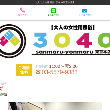
大人の女性用風俗【3040東京本店】
電話予約
LINE予約
メール予約
11:00〜翌2:00
ご相談
03-5579-9383
無料
4 UP!
ズ
50歳)