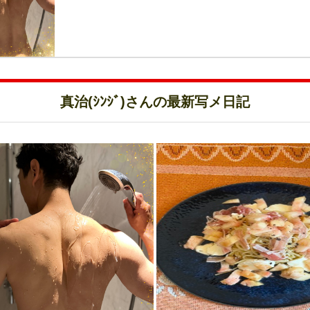
真治(ｼﾝｼﾞ)さんの最新写メ日記