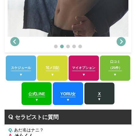
口コミ
スケジュール
写メ日記
マイオプション
（25件）
公式LINE
YORU女
X
セラピストに質問
あだ名はナニ？
そらくん