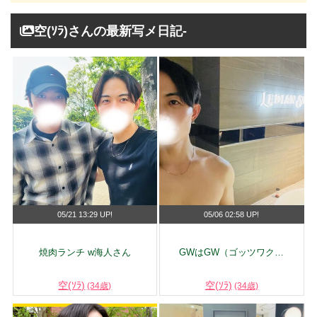
空(ｿﾗ)さんの最新写メ日記-
05/21 13:29 UP!
05/06 02:58 UP!
焼肉ランチ w海人さん
GWはGW（ゴッツワク…
空(ｿﾗ)
空(ｿﾗ)
(34歳)
(34歳)