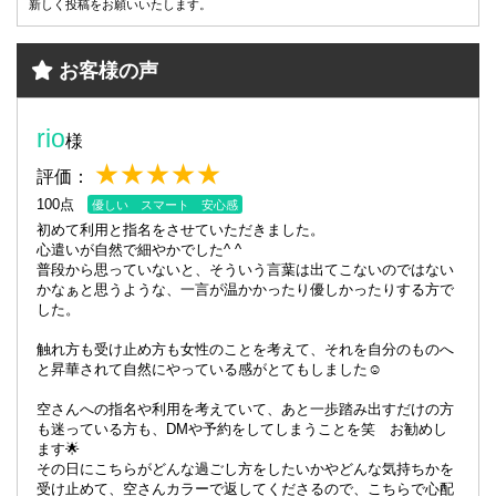
新しく投稿をお願いいたします。
お客様の声
rio
様
★★★★★
評価：
100点
優しい スマート 安心感
初めて利用と指名をさせていただきました。
心遣いが自然で細やかでした^ ^
普段から思っていないと、そういう言葉は出てこないのではない
かなぁと思うような、一言が温かかったり優しかったりする方で
した。
触れ方も受け止め方も女性のことを考えて、それを自分のものへ
と昇華されて自然にやっている感がとてもしました☺️
空さんへの指名や利用を考えていて、あと一歩踏み出すだけの方
も迷っている方も、DMや予約をしてしまうことを笑 お勧めし
ます🌟
その日にこちらがどんな過ごし方をしたいかやどんな気持ちかを
受け止めて、空さんカラーで返してくださるので、こちらで心配