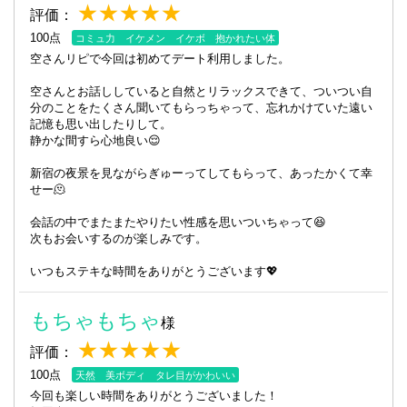
★★★★★
評価：
100点
コミュ力 イケメン イケボ 抱かれたい体
空さんリピで今回は初めてデート利用しました。
空さんとお話ししていると自然とリラックスできて、ついつい自
分のことをたくさん聞いてもらっちゃって、忘れかけていた遠い
記憶も思い出したりして。
静かな間すら心地良い😌
新宿の夜景を見ながらぎゅーってしてもらって、あったかくて幸
せー🫠
会話の中でまたまたやりたい性感を思いついちゃって😆
次もお会いするのが楽しみです。
いつもステキな時間をありがとうございます💖
もちゃもちゃ
様
★★★★★
評価：
100点
天然 美ボディ タレ目がかわいい
今回も楽しい時間をありがとうございました！