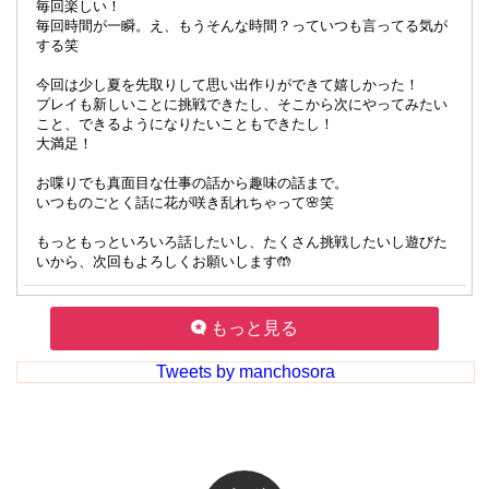
毎回楽しい！
毎回時間が一瞬。え、もうそんな時間？っていつも言ってる気が
する笑
今回は少し夏を先取りして思い出作りができて嬉しかった！
プレイも新しいことに挑戦できたし、そこから次にやってみたい
こと、できるようになりたいこともできたし！
大満足！
お喋りでも真面目な仕事の話から趣味の話まで。
いつものごとく話に花が咲き乱れちゃって🌸笑
もっともっといろいろ話したいし、たくさん挑戦したいし遊びた
いから、次回もよろしくお願いします🤲
もっと見る
Tweets by manchosora