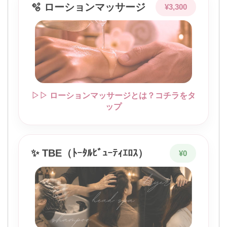
🫧 ローションマッサージ
¥3,300
▷▷ ローションマッサージとは？コチラをタ
ップ
✨ TBE（ﾄｰﾀﾙﾋﾞｭｰﾃｨｴﾛｽ）
¥0