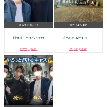
03/29 15:05 UP!
03/26 14:27 UP!
研修後に空海ペアで👬
求められるオトコに…
空(ｿﾗ)
空(ｿﾗ)
(34歳)
(34歳)