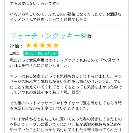
する必要はないくらいです✨
いろいろすごいので、ふれるのが最後になりましたが、お洒落な
イケメンさんで筋肉もとっても綺麗でした☺️
フォーチュンクッキー🍪
様
★★★★★
評価：
100点
優しい 抱かれたい体
私にとって女風利用はエイジングケアでもあるのでHPで見つけ
たTBEを空さんにお願いしました。
マットのある浴室でとっても気持ち良くしてもらいました。マッ
サージの触れ方も気持ちが良い🫠性感も前にやりたいと話してい
たことを覚えていてくれてとってもとっても気持ちよかった😊そ
していつもの連続イキであえぐ私、最高❗️
その後のヘッドマッサージやドライヤーで髪を乾かしてもらう時
もお話ししながら丁寧にしていただきました。
プレイが終わるとあちこちに置いてあった私の持参してきたもの
を揃えてテーブルに置いてくれたり、私が感謝の気持ちを込めて
やっていたことにしっかり気付いてくれたり寄り添ってくれたり