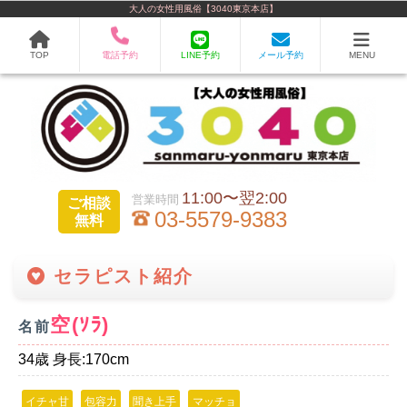
大人の女性用風俗【3040東京本店】
TOP
電話予約
LINE予約
メール予約
MENU
11:00〜翌2:00
ご相談
03-5579-9383
無料
セラピスト紹介
空(ｿﾗ)
名前
34歳 身長:170cm
イチャ甘
包容力
聞き上手
マッチョ