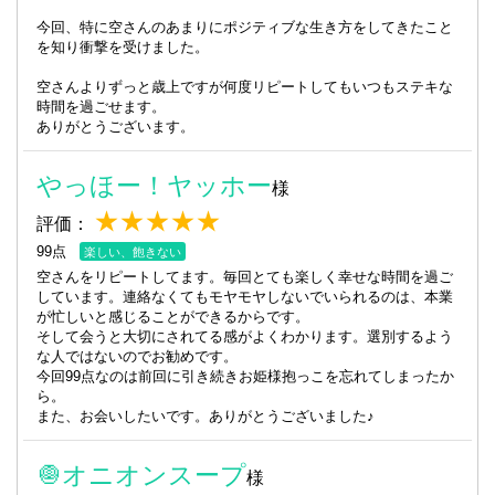
今回、特に空さんのあまりにポジティブな生き方をしてきたこと
を知り衝撃を受けました。
空さんよりずっと歳上ですが何度リピートしてもいつもステキな
時間を過ごせます。
ありがとうございます。
やっほー！ヤッホー
様
★★★★★
評価：
99点
楽しい、飽きない
空さんをリピートしてます。毎回とても楽しく幸せな時間を過ご
しています。連絡なくてもモヤモヤしないでいられるのは、本業
が忙しいと感じることができるからです。
そして会うと大切にされてる感がよくわかります。選別するよう
な人ではないのでお勧めです。
今回99点なのは前回に引き続きお姫様抱っこを忘れてしまったか
ら。
また、お会いしたいです。ありがとうございました♪
🧅オニオンスープ
様