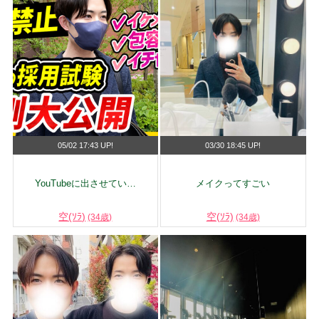
05/02 17:43 UP!
03/30 18:45 UP!
YouTubeに出させてい…
メイクってすごい
空(ｿﾗ)
空(ｿﾗ)
(34歳)
(34歳)