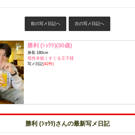
前の写メ日記へ
次の写メ日記へ
勝利 (ｼｮｳﾘ)(30歳)
身長:180cm
母性本能くすぐる王子様
写メ日記
(42件)
勝利 (ｼｮｳﾘ)さんの最新写メ日記