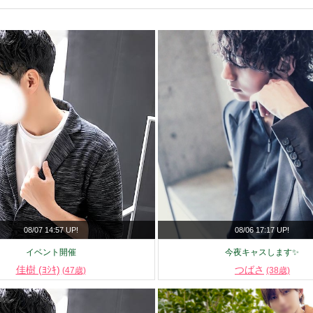
08/07 14:57 UP!
08/06 17:17 UP!
イベント開催
今夜キャスします✨
佳樹 (ﾖｼｷ)
つばさ
(47歳)
(38歳)