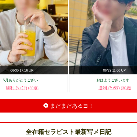
06/30 17:16 UP!
06/29 11:00 UP!
6月ありがとうござい…
おはようございます…
勝利 (ｼｮｳﾘ)
勝利 (ｼｮｳﾘ)
(30歳)
(30歳)
まだまだあるヨ！
全在籍セラピスト最新写メ日記