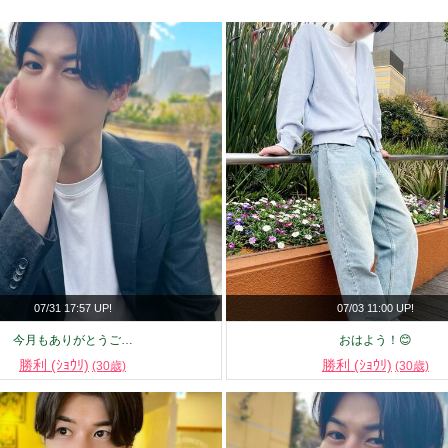
07/31 17:57 UP!
07/03 11:00 UP!
今月もありがとうご…
おはよう！😊
勝利 (ｼｮｳﾘ)
勝利 (ｼｮｳﾘ)
(30歳)
(30歳)