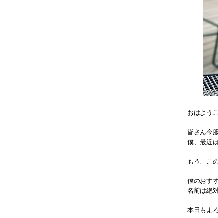
おはよう
皆さん今
僕、最近は
もう、この
僕のおす
名前は絶
本日もよろし