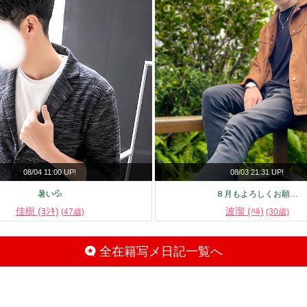
08/04 11:00 UP!
08/03 21:31 UP!
暑い💦
８月もよろしくお願…
佳樹 (ﾖｼｷ)
波瑠 (ﾊﾙ)
(47歳)
(30歳)
全在籍写メ日記一覧へ