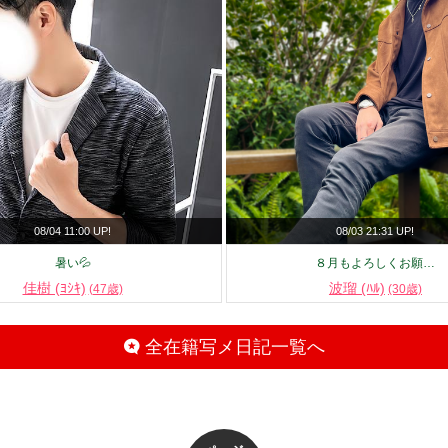
08/04 11:00 UP!
08/03 21:31 UP!
暑い💦
８月もよろしくお願…
佳樹 (ﾖｼｷ)
波瑠 (ﾊﾙ)
(47歳)
(30歳)
全在籍写メ日記一覧へ