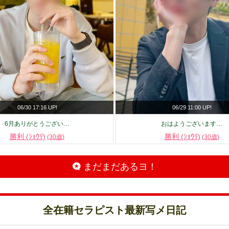
06/30 17:16 UP!
06/29 11:00 UP!
6月ありがとうござい…
おはようございます…
勝利 (ｼｮｳﾘ)
勝利 (ｼｮｳﾘ)
(30歳)
(30歳)
まだまだあるヨ！
全在籍セラピスト最新写メ日記