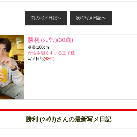
前の写メ日記へ
次の写メ日記へ
勝利 (ｼｮｳﾘ)(30歳)
身長:180cm
母性本能くすぐる王子様
写メ日記
(42件)
勝利 (ｼｮｳﾘ)さんの最新写メ日記