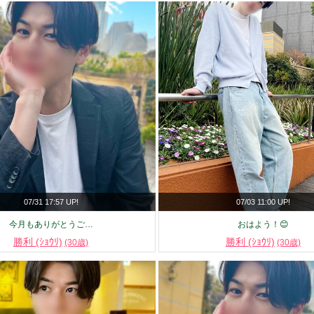
07/31 17:57 UP!
07/03 11:00 UP!
今月もありがとうご…
おはよう！😊
勝利 (ｼｮｳﾘ)
勝利 (ｼｮｳﾘ)
(30歳)
(30歳)