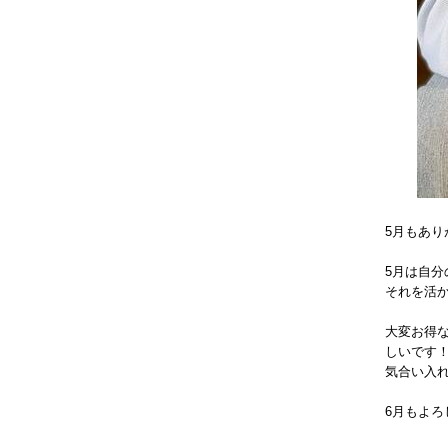
5月もあ
5月は自
それを活か
大変お得
しいです
気合い入れ
6月もよろし