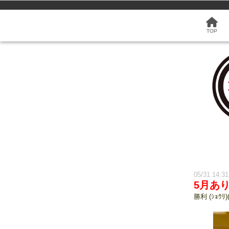
TOP
05/31 14:3
5月あ
勝利 (ｼｮｳﾘ)