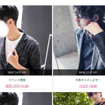
08/07 14:57 UP!
08/06 17:17 UP!
イベント開催
今夜キャスします✨
佳樹 (ﾖｼｷ)
つばさ
(47歳)
(38歳)