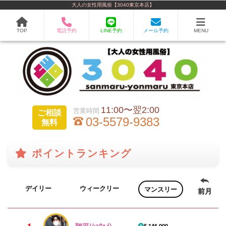
大人の女性用風俗【3040東京本店】
TOP
電話予約
LINE予約
メール予約
MENU
11:00〜翌2:00
ご相談
03-5579-9383
無料
ポイントランキング
デイリー
ウィークリー
マンスリー
→
翔平(ｼｮｳﾍｲ)
5,146,000