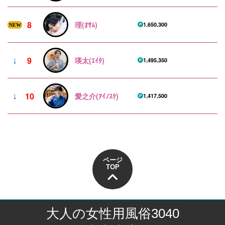
8
理(ｵｻﾑ)
1,650,300
NEW
9
↓
瑛太(ｴｲﾀ)
1,495,350
10
↓
愛之介(ｱｲﾉｽｹ)
1,417,500
ページ
TOP
大人の女性用風俗3040