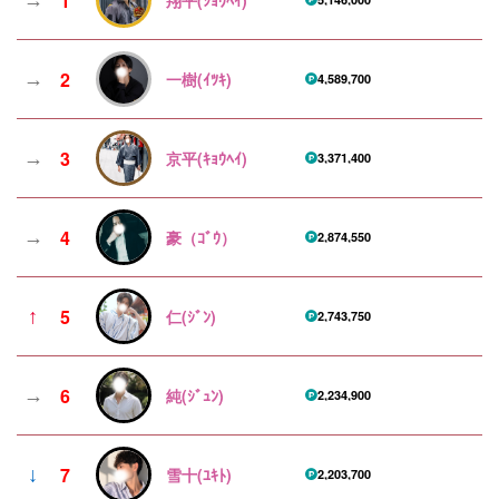
1
2
→
一樹(ｲﾂｷ)
4,589,700
3
→
京平(ｷｮｳﾍｲ)
3,371,400
4
→
豪（ｺﾞｳ）
2,874,550
5
↑
仁(ｼﾞﾝ)
2,743,750
6
→
純(ｼﾞｭﾝ)
2,234,900
7
↓
雪十(ﾕｷﾄ)
2,203,700