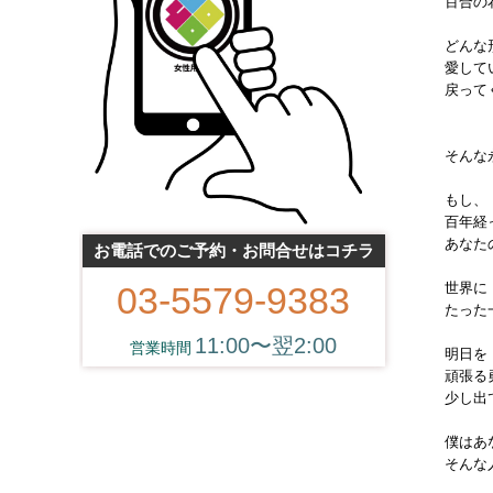
百合の
どんな
愛して
戻って
そんな
もし、
百年経
あなた
お電話でのご予約・お問合せはコチラ
03-5579-9383
世界に
たった
11:00〜翌2:00
明日を
頑張る
少し出
僕はあ
そんな