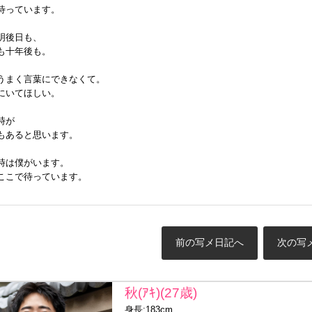
待っています。
明後日も、
も十年後も。
うまく言葉にできなくて。
にいてほしい。
時が
もあると思います。
時は僕がいます。
ここで待っています。
前の写メ日記へ
次の写
秋(ｱｷ)(27歳)
身長:183cm