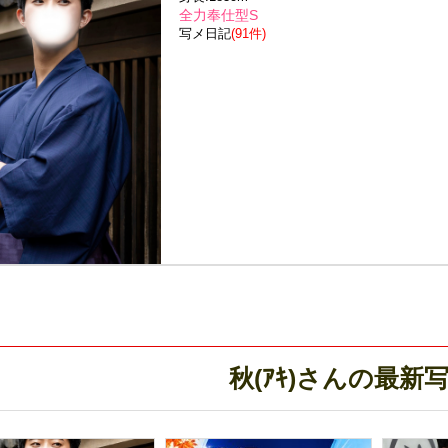
全力奉仕型S
写メ日記
(91件)
秋(ｱｷ)さんの最新