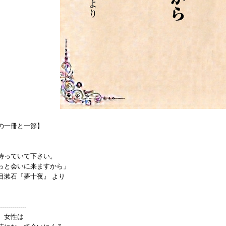
の一冊と一節】
待っていて下さい。
っと会いに来ますから」
目漱石『夢十夜』 より
-------------
、女性は