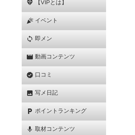
diamond
【VIPとは】
celebration
イベント
sync
即メン
movie
動画コンテンツ
verified
口コミ
image
写メ日記
local_parking
ポイントランキング
mic
取材コンテンツ