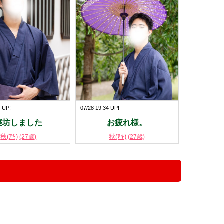
6 UP!
07/28 19:34 UP!
寝坊しました
お疲れ様。
秋(ｱｷ)
秋(ｱｷ)
(27歳)
(27歳)
！