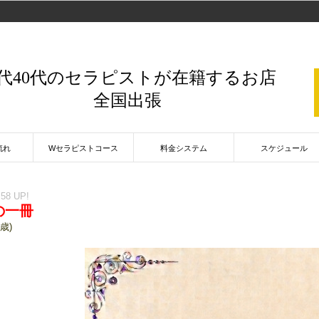
0代40代のセラピストが在籍するお店
全国出張
流れ
Wセラピストコース
料金システム
スケジュール
:58 UP!
の一冊
7歳)