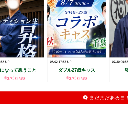
:58 UP!
08/02 17:57 UP!
07/30 09:5
Dになって想うこと
ダブル27歳キャス
秋(ｱｷ)
秋(ｱｷ)
(27歳)
(27歳)
まだまだあるヨ