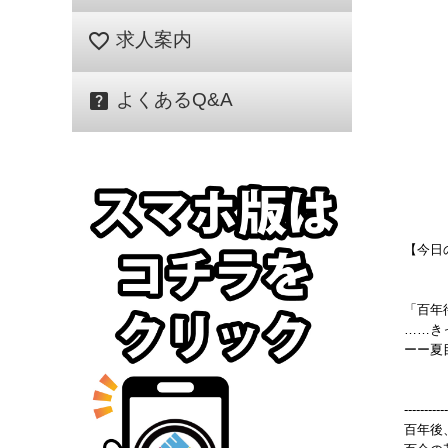
favorite_border
求人案内
help_center
よくあるQ&A
【今日
「百年
……き
ーー夏
-----------
百年後