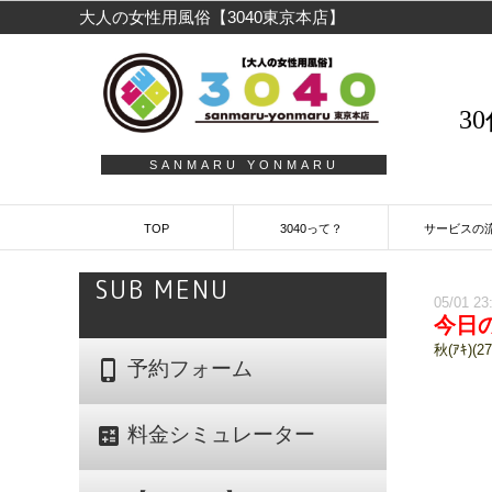
大人の女性用風俗【3040東京本店】
3
SANMARU YONMARU
TOP
3040って？
サービスの
SUB MENU
05/01 23
今日
秋(ｱｷ)(2
phone_iphone
予約フォーム
calculate
料金シミュレーター