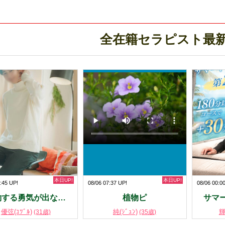
全在籍セラピスト最
本日UP!
本日UP!
:45 UP!
08/06 07:37 UP!
08/06 00:0
約する勇気が出な…
植物ピ
サマ
優弦(ﾕﾂﾞﾙ)
純(ｼﾞｭﾝ)
輝
(31歳)
(35歳)