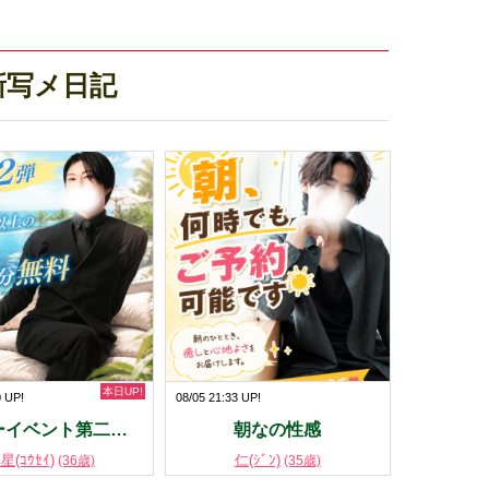
新写メ日記
本日UP!
0 UP!
08/05 21:33 UP!
ーイベント第二…
朝なの性感
星(ｺｳｾｲ)
仁(ｼﾞﾝ)
(36歳)
(35歳)