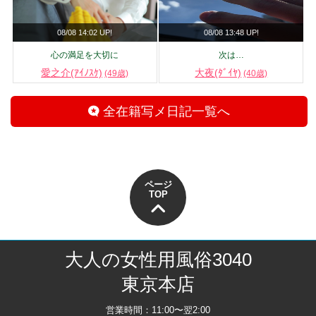
08/08 14:02 UP!
08/08 13:48 UP!
心の満足を大切に
次は…
愛之介(ｱｲﾉｽｹ)
大夜(ﾀﾞｲﾔ)
(49歳)
(40歳)
全在籍写メ日記一覧へ
ページ
TOP
大人の女性用風俗3040
東京本店
営業時間：11:00〜翌2:00