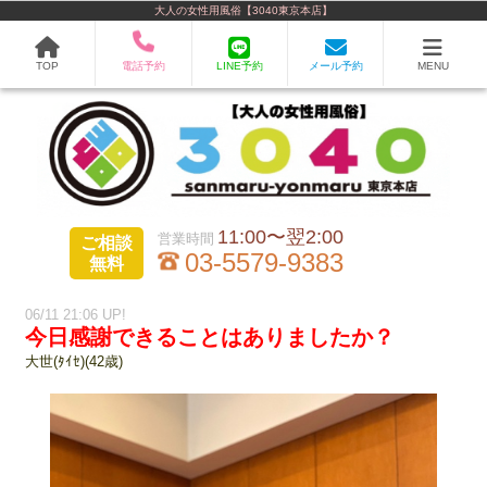
大人の女性用風俗【3040東京本店】
TOP
電話予約
LINE予約
メール予約
MENU
11:00〜翌2:00
ご相談
03-5579-9383
無料
06/11 21:06 UP!
今日感謝できることはありましたか？
大世(ﾀｲｾ)(42歳)