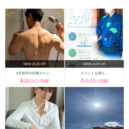
08/08 15:25 UP!
08/08 14:43 UP!
8月前半の出勤スケジ…
イベントも残り…
真治(ｼﾝｼﾞ)
尚斗(ﾅｵﾄ)
(50歳)
(43歳)