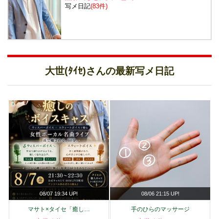
写メ日記
(83件)
大世(ﾀｲｾ)さんの最新写メ日記
08/07 19:34 UP!
08/06 21:15 UP!
マサト×タイセ「癒し…
手のひらのマッサージ