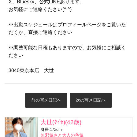
X、Bluesky、公式LINEあります。
お気軽にご連絡ください(^ ^)
※出勤スケジュールはプロフィールページをご覧いた
だくか、直接ご連絡ください
※調整可能な日程もありますので、お気軽にご相談く
ださい
3040東京本店 大世
前の写メ日記へ
次の写メ日記へ
大世(ﾀｲｾ)(42歳)
身長:173cm
無邪気さと大人の色気