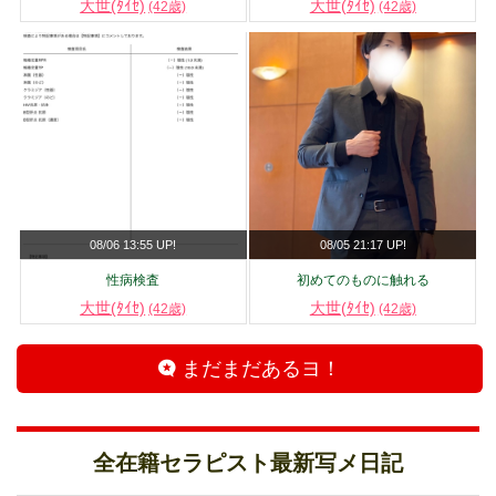
大世(ﾀｲｾ)
大世(ﾀｲｾ)
(42歳)
(42歳)
08/06 13:55 UP!
08/05 21:17 UP!
性病検査
初めてのものに触れる
大世(ﾀｲｾ)
大世(ﾀｲｾ)
(42歳)
(42歳)
まだまだあるヨ！
全在籍セラピスト最新写メ日記