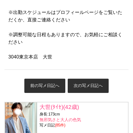
※出勤スケジュールはプロフィールページをご覧いた
だくか、直接ご連絡ください
※調整可能な日程もありますので、お気軽にご相談く
ださい
3040東京本店 大世
前の写メ日記へ
次の写メ日記へ
大世(ﾀｲｾ)(42歳)
身長:173cm
無邪気さと大人の色気
写メ日記
(85件)