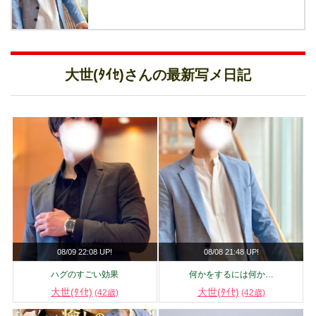
大世(ﾀｲｾ)さんの最新写メ日記
08/09 22:08 UP!
08/08 21:48 UP!
ハグのすごい効果
何かをするには何か…
大世(ﾀｲｾ)
大世(ﾀｲｾ)
(42歳)
(42歳)