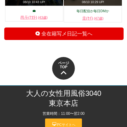
08/10 10:43 UP!
08/10 10:29 UP!
💼
毎日配信か毎日DMか
尚斗(ﾅｵﾄ)
(43歳)
圭(ｹｲ)
(47歳)
全在籍写メ日記一覧へ
ページ
TOP
大人の女性用風俗3040
東京本店
営業時間：11:00〜翌2:00
desktop_mac
PCサイトへ