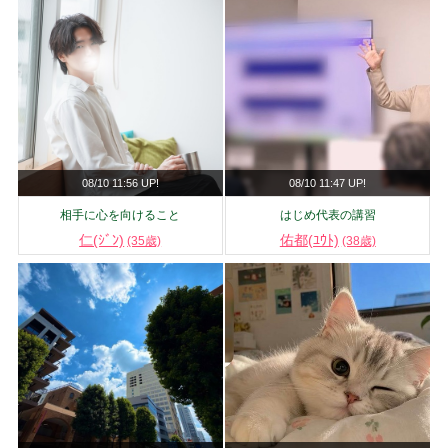
08/10 11:56 UP!
08/10 11:47 UP!
相手に心を向けること
はじめ代表の講習
仁(ｼﾞﾝ)
佑都(ﾕｳﾄ)
(35歳)
(38歳)