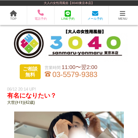
大人の女性用風俗【3040東京本店】
TOP
電話予約
LINE予約
メール予約
MENU
11:00〜翌2:00
ご相談
03-5579-9383
無料
06/12 20:14 UP!
有名になりたい？
大世(ﾀｲｾ)(42歳)