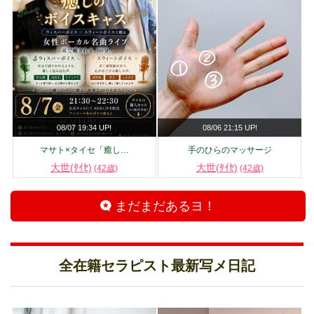
08/07 19:34 UP!
08/06 21:15 UP!
マサト×タイセ「癒し…
手のひらのマッサージ
大世(ﾀｲｾ)
大世(ﾀｲｾ)
(42歳)
(42歳)
まだまだあるヨ！
全在籍セラピスト最新写メ日記